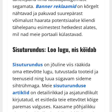
segamata.
Banner reklaamid
on kõrgelt
nähtavad ja pakuvad suurepärast
võimalust haarata potentsiaalse kliendi
tähelepanu esimestest hetkedest alates,
mil nad meie portaali külastavad.
Sisuturundus: Loo lugu, nis köidab
Sisuturundus
on jõuline viis rääkida
oma ettevõtte lugu, tutvustada tooteid ja
teenuseid ning luua sügavam sideme
sihtrühmaga. Meie
sisuturunduse
artiklid
on detailirikkad ja asjatundlikult
kirjutatud, et esitleda teie ettevõtet kõige
paremas valguses. Kaasame põhjalikku