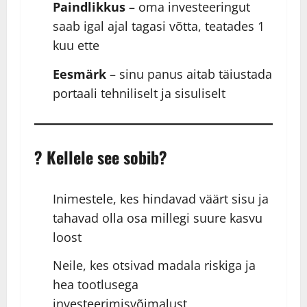
Paindlikkus
– oma investeeringut
saab igal ajal tagasi võtta, teatades 1
kuu ette
Eesmärk
– sinu panus aitab täiustada
portaali tehniliselt ja sisuliselt
? Kellele see sobib?
Inimestele, kes hindavad väärt sisu ja
tahavad olla osa millegi suure kasvu
loost
Neile, kes otsivad madala riskiga ja
hea tootlusega
investeerimisvõimalust