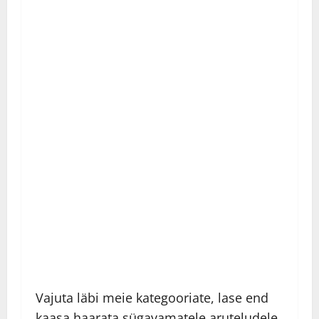
Vajuta läbi meie kategooriate, lase end
kaasa haarata sügavamatele aruteludele