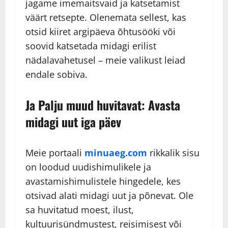
jagame imemaitsvaid ja katsetamist
väärt retsepte. Olenemata sellest, kas
otsid kiiret argipäeva õhtusööki või
soovid katsetada midagi erilist
nädalavahetusel – meie valikust leiad
endale sobiva.
Ja Palju muud huvitavat: Avasta
midagi uut iga päev
Meie portaali
minuaeg.com
rikkalik sisu
on loodud uudishimulikele ja
avastamishimulistele hingedele, kes
otsivad alati midagi uut ja põnevat. Ole
sa huvitatud moest, ilust,
kultuurisündmustest, reisimisest või