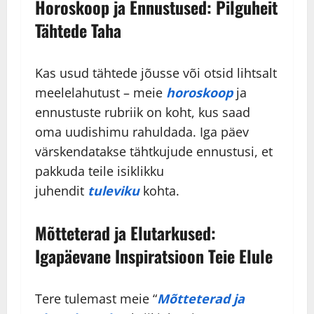
Horoskoop ja Ennustused: Pilguheit
Tähtede Taha
Kas usud tähtede jõusse või otsid lihtsalt
meelelahutust – meie
horoskoop
ja
ennustuste rubriik on koht, kus saad
oma uudishimu rahuldada. Iga päev
värskendatakse tähtkujude ennustusi, et
pakkuda teile isiklikku
juhendit
tuleviku
kohta.
Mõtteterad ja Elutarkused:
Igapäevane Inspiratsioon Teie Elule
Tere tulemast meie “
Mõtteterad ja