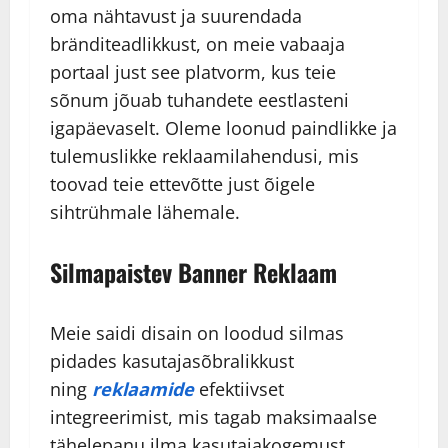
oma nähtavust ja suurendada
bränditeadlikkust, on meie vabaaja
portaal just see platvorm, kus teie
sõnum jõuab tuhandete eestlasteni
igapäevaselt. Oleme loonud paindlikke ja
tulemuslikke reklaamilahendusi, mis
toovad teie ettevõtte just õigele
sihtrühmale lähemale.
Silmapaistev Banner Reklaam
Meie saidi disain on loodud silmas
pidades kasutajasõbralikkust
ning
reklaamide
efektiivset
integreerimist, mis tagab maksimaalse
tähelepanu ilma kasutajakogemust