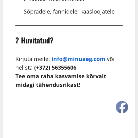
Sõpradele, fännidele, kaasloojatele
? Huvitatud?
Kirjuta meile:
info@minuaeg.com
või
helista
(+372) 56355606
Tee oma raha kasvamise kõrvalt
midagi tähendusrikast!