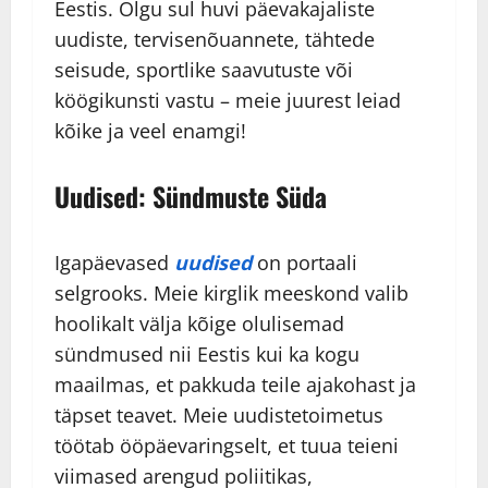
Eestis. Olgu sul huvi päevakajaliste
uudiste, tervisenõuannete, tähtede
seisude, sportlike saavutuste või
köögikunsti vastu – meie juurest leiad
kõike ja veel enamgi!
Uudised: Sündmuste Süda
Igapäevased
uudised
on portaali
selgrooks. Meie kirglik meeskond valib
hoolikalt välja kõige olulisemad
sündmused nii Eestis kui ka kogu
maailmas, et pakkuda teile ajakohast ja
täpset teavet. Meie uudistetoimetus
töötab ööpäevaringselt, et tuua teieni
viimased arengud poliitikas,