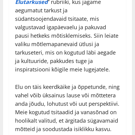
Elutarkused
” rubriiki, kus jagame
aegumatut tarkust ja
südantsoojendavaid tsitaate, mis
valgustavad igapäevaelu ja pakuvad
pausi hetkeks mõtisklemiseks. Siin leiate
valiku mõtlemapanevaid ütlusi ja
tarkuseteri, mis on kogutud läbi aegade
ja kultuuride, pakkudes tuge ja
inspiratsiooni kõigile meie lugejatele.
Elu on täis keerdkäike ja õppetunde, ning
vahel võib üksainus lause või mõttetera
anda jõudu, lohutust või uut perspektiivi.
Meie kogutud tsitaadid ja vanasõnad on
hoolikalt valitud, et ärgitada sügavamaid
mõtteid ja soodustada isiklikku kasvu.