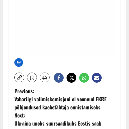
P
Previous:
Vabariigi valimiskomisjoni ei veennud EKRE
o
põhjendused kaebetähtaja ennistamiseks
s
Next:
Ukraina uueks suursaadikuks Eestis saab
t