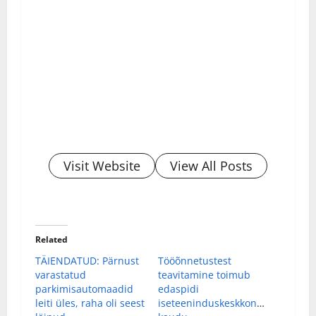
Visit Website
View All Posts
Related
TÄIENDATUD: Pärnust
Tööõnnetustest
varastatud
teavitamine toimub
parkimisautomaadid
edaspidi
leiti üles, raha oli seest
iseteeninduskeskkonna