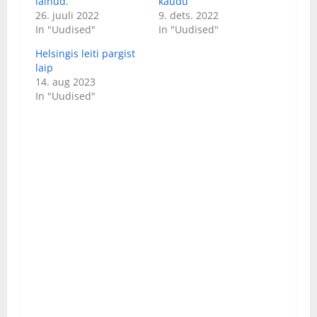
läinud.
kaudu
26. juuli 2022
9. dets. 2022
In "Uudised"
In "Uudised"
Helsingis leiti pargist
laip
14. aug 2023
In "Uudised"