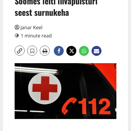
Soomes leiti liivapuisturi
seest surnukeha
Janar Keel
1 minute read