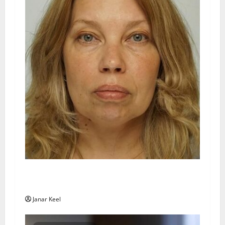
Politsei palub abi Sillamäelt kadunud naise
asukoha tuvastamisel
Janar Keel