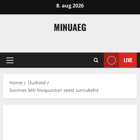
Skip
8. aug 2026
to
content
MINUAEG
LIVE
Primary
Menu
Home
Uudised
Soomes leiti liivapuisturi seest surnukeha