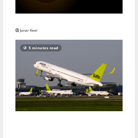
Päevahoroskoop – Pühapäev, 2. august 2026
Janar Keel
5 minutes read
airBaltic otsib võlakirjaomanikelt päästeraha:
maksejõuetuse oht võib mõjutada ka Tallinna
lennuliine