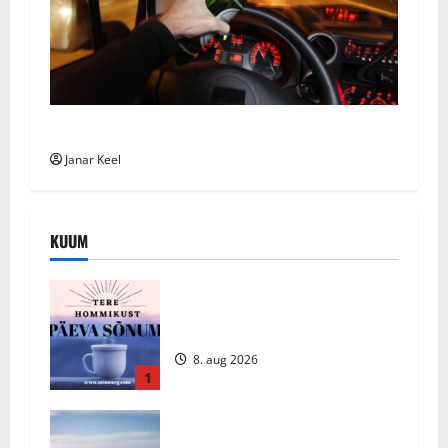
1.08.26 – Ööpäevaga tabati 9 roolijoodikut
Janar Keel
KUUM
Päeva sõnum – Laupäev, 8. august
2026
8. aug 2026
1
Ingli Sõnum: Esmaspäev, 3. august