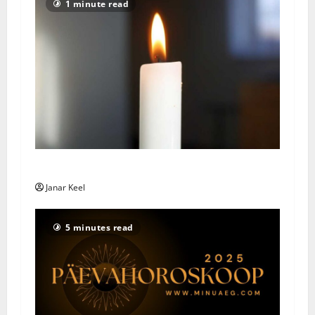
1 minute read
Põlvamaal toimus traagiline rattaõnnetus
Janar Keel
5 minutes read