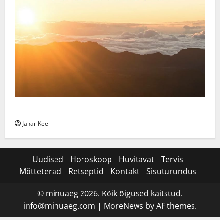
Daily Message: Monday, August 3, 2026
Janar Keel
Uudised
Horoskoop
Huvitavat
Tervis
Mõtteterad
Retseptid
Kontakt
Sisuturundus
© minuaeg 2026. Kõik õigused kaitstud.
info@minuaeg.com
|
MoreNews
by AF themes.