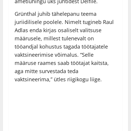
ametiühingu üks juhtidest Delfile.
Grünthal juhib tähelepanu teema
juriidilisele poolele. Nimelt tugineb Raul
Adlas enda kirjas osaliselt valitsuse
määrusele, millest tulenevalt on
tööandjal kohustus tagada töötajatele
vaktsineerimise võimalus. “Selle
määruse raames saab töötajat kaitsta,
aga mitte survestada teda
vaktsineerima,” ütles riigikogu liige.