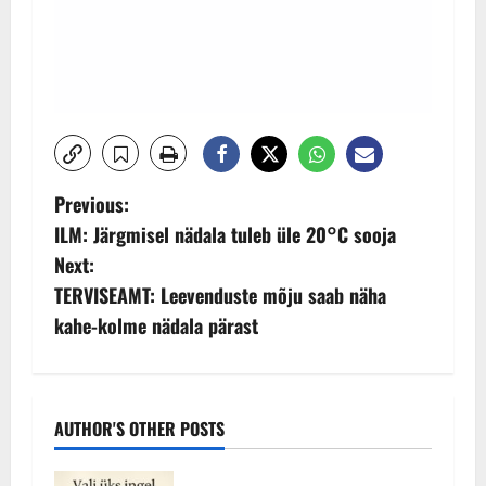
P
Previous:
ILM: Järgmisel nädala tuleb üle 20°C sooja
o
Next:
s
TERVISEAMT: Leevenduste mõju saab näha
kahe-kolme nädala pärast
t
n
a
AUTHOR'S OTHER POSTS
v