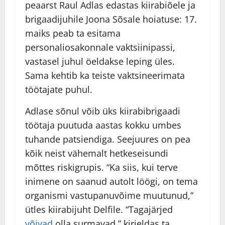
peaarst Raul Adlas edastas kiirabiõele ja
brigaadijuhile Joona Sõsale hoiatuse: 17.
maiks peab ta esitama
personaliosakonnale vaktsiinipassi,
vastasel juhul öeldakse leping üles.
Sama kehtib ka teiste vaktsineerimata
töötajate puhul.
Adlase sõnul võib üks kiirabibrigaadi
töötaja puutuda aastas kokku umbes
tuhande patsiendiga. Seejuures on pea
kõik neist vähemalt hetkeseisundi
mõttes riskigrupis. “Ka siis, kui terve
inimene on saanud autolt löögi, on tema
organismi vastupanuvõime muutunud,”
ütles kiirabijuht Delfile. “Tagajärjed
võivad
olla surmavad,” kirjeldas ta