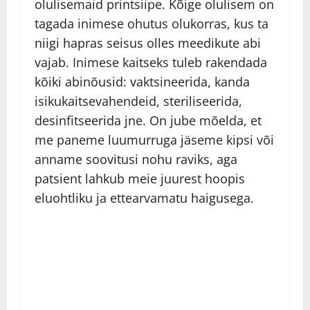
olulisemaid printsiipe. Kõige olulisem on
tagada inimese ohutus olukorras, kus ta
niigi hapras seisus olles meedikute abi
vajab. Inimese kaitseks tuleb rakendada
kõiki abinõusid: vaktsineerida, kanda
isikukaitsevahendeid, steriliseerida,
desinfitseerida jne. On jube mõelda, et
me paneme luumurruga jäseme kipsi või
anname soovitusi nohu raviks, aga
patsient lahkub meie juurest hoopis
eluohtliku ja ettearvamatu haigusega.