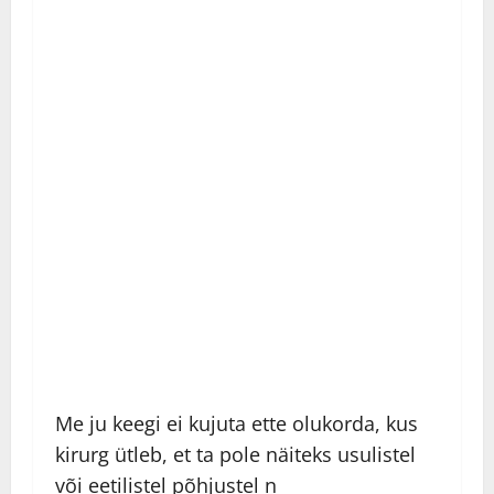
Me ju keegi ei kujuta ette olukorda, kus
kirurg ütleb, et ta pole näiteks usulistel
või eetilistel põhjustel n