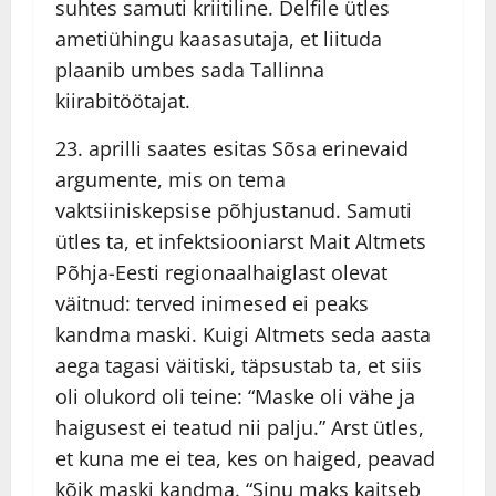
suhtes samuti kriitiline. Delfile ütles
ametiühingu kaasasutaja, et liituda
plaanib umbes sada Tallinna
kiirabitöötajat.
23. aprilli saates esitas Sõsa erinevaid
argumente, mis on tema
vaktsiiniskepsise põhjustanud. Samuti
ütles ta, et infektsiooniarst Mait Altmets
Põhja-Eesti regionaalhaiglast olevat
väitnud: terved inimesed ei peaks
kandma maski. Kuigi Altmets seda aasta
aega tagasi väitiski, täpsustab ta, et siis
oli olukord oli teine: “Maske oli vähe ja
haigusest ei teatud nii palju.” Arst ütles,
et kuna me ei tea, kes on haiged, peavad
kõik maski kandma. “Sinu maks kaitseb