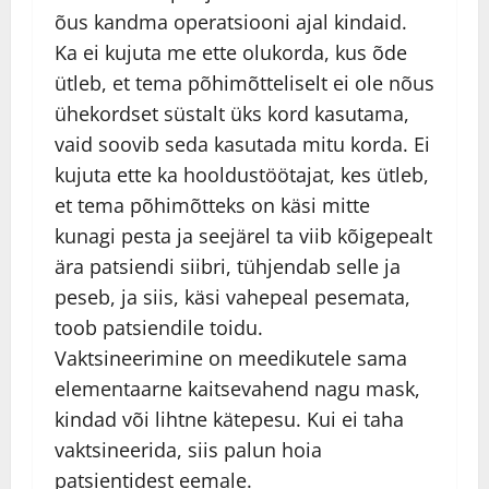
õus kandma operatsiooni ajal kindaid.
Ka ei kujuta me ette olukorda, kus õde
ütleb, et tema põhimõtteliselt ei ole nõus
ühekordset süstalt üks kord kasutama,
vaid soovib seda kasutada mitu korda. Ei
kujuta ette ka hooldustöötajat, kes ütleb,
et tema põhimõtteks on käsi mitte
kunagi pesta ja seejärel ta viib kõigepealt
ära patsiendi siibri, tühjendab selle ja
peseb, ja siis, käsi vahepeal pesemata,
toob patsiendile toidu.
Vaktsineerimine on meedikutele sama
elementaarne kaitsevahend nagu mask,
kindad või lihtne kätepesu. Kui ei taha
vaktsineerida, siis palun hoia
patsientidest eemale.