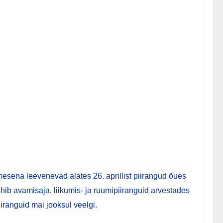
esena leevenevad alates 26. aprillist piirangud õues
ohib avamisaja, liikumis- ja ruumipiiranguid arvestades
iranguid mai jooksul veelgi.