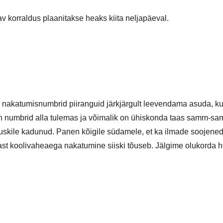
av korraldus plaanitakse heaks kiita neljapäeval.
nakatumisnumbrid piiranguid järkjärgult leevendama asuda, ku
le on numbrid alla tulemas ja võimalik on ühiskonda taas samm-
 kuskile kadunud. Panen kõigile südamele, et ka ilmade soojenede
t koolivaheaega nakatumine siiski tõuseb. Jälgime olukorda hool