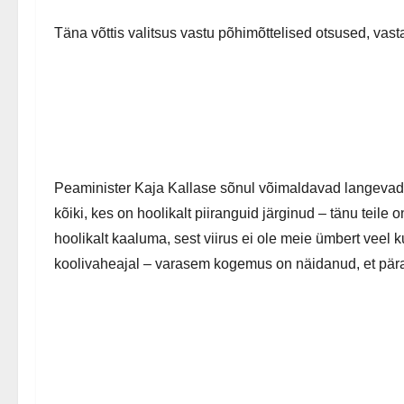
Täna võttis valitsus vastu põhimõttelised otsused, vast
Peaminister Kaja Kallase sõnul võimaldavad langevad 
kõiki, kes on hoolikalt piiranguid järginud – tänu tei
hoolikalt kaaluma, sest viirus ei ole meie ümbert veel
koolivaheajal – varasem kogemus on näidanud, et päras