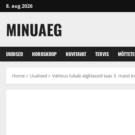
Skip
8. aug 2026
to
content
MINUAEG
UUDISED
HOROSKOOP
HUVITAVAT
TERVIS
MÕTTET
Home
Uudised
Valitsus lubab algklassid taas 3. maist ko