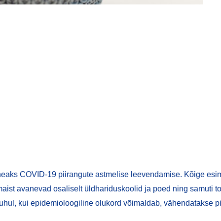
l heaks COVID-19 piirangute astmelise leevendamise. Kõige esim
 maist avanevad osaliselt üldhariduskoolid ja poed ning samuti t
 Juhul, kui epidemioloogiline olukord võimaldab, vähendatakse pi