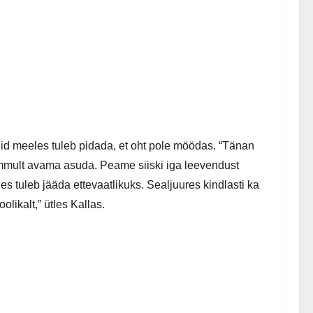
id meeles tuleb pidada, et oht pole möödas. “Tänan
sammult avama asuda. Peame siiski iga leevendust
s tuleb jääda ettevaatlikuks. Sealjuures kindlasti ka
ikalt,” ütles Kallas.