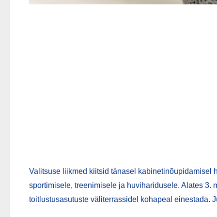
Valitsuse liikmed kiitsid tänasel kabinetinõupidamise
sportimisele, treenimisele ja huviharidusele. Alates 3.
toitlustusasutuste väliterrassidel kohapeal einestada.