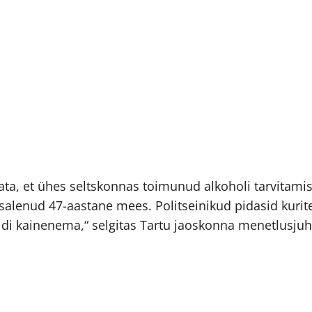
ta, et ühes seltskonnas toimunud alkoholi tarvitami
s osalenud 47-aastane mees. Politseinikud pidasid kuri
di kainenema,“ selgitas Tartu jaoskonna menetlusjuh