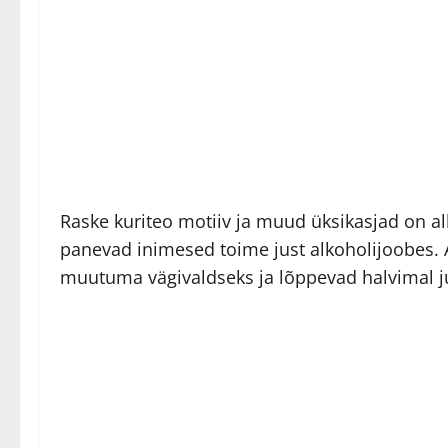
Raske kuriteo motiiv ja muud üksikasjad on al
panevad inimesed toime just alkoholijoobes. A
muutuma vägivaldseks ja lõppevad halvimal juh