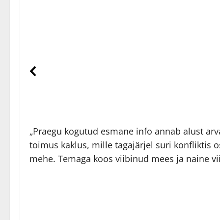
„Praegu kogutud esmane info annab alust arva
toimus kaklus, mille tagajärjel suri konflikti
mehe. Temaga koos viibinud mees ja naine vii