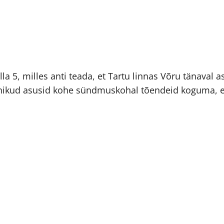
lla 5, milles anti teada, et Tartu linnas Võru tänaval 
nikud asusid kohe sündmuskohal tõendeid koguma, et s