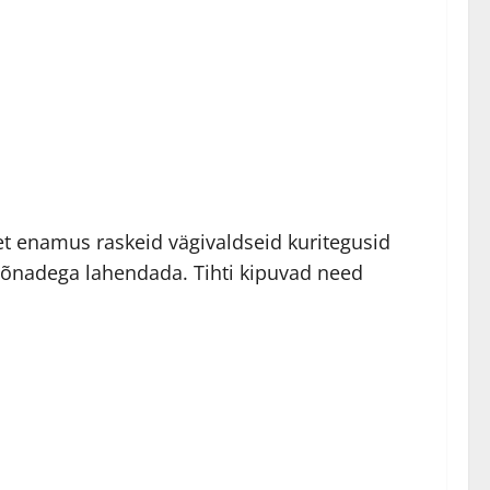
 et enamus raskeid vägivaldseid kuritegusid
 sõnadega lahendada. Tihti kipuvad need