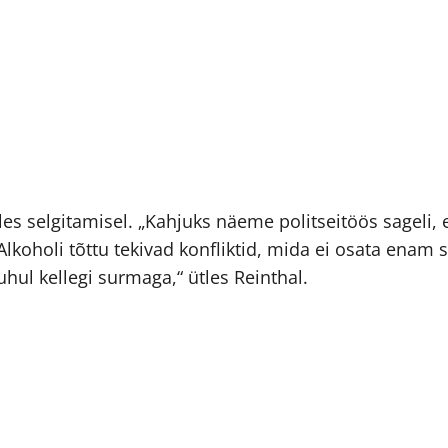
les selgitamisel. „Kahjuks näeme politseitöös sageli,
lkoholi tõttu tekivad konfliktid, mida ei osata enam
ul kellegi surmaga,“ ütles Reinthal.