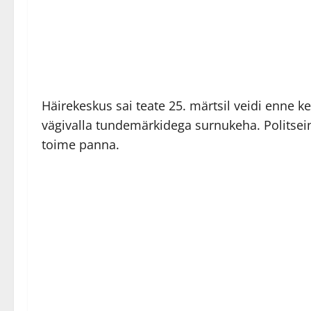
Häirekeskus sai teate 25. märtsil veidi enne ke
vägivalla tundemärkidega surnukeha. Politsei
toime panna.