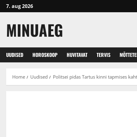
Skip
7. aug 2026
to
content
MINUAEG
UUDISED
HOROSKOOP
HUVITAVAT
TERVIS
MÕTTET
Home
Uudised
Politsei pidas Tartus kinni tapmises ka