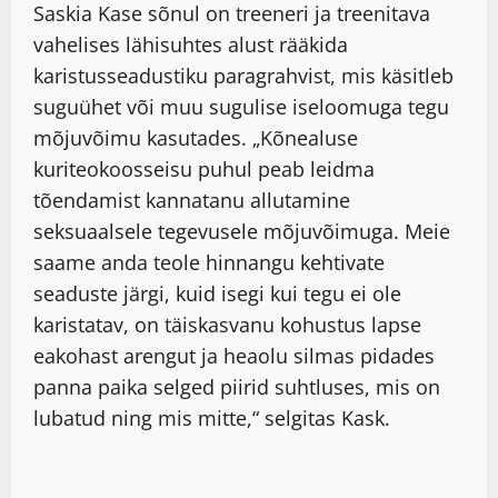
Saskia Kase sõnul on treeneri ja treenitava
vahelises lähisuhtes alust rääkida
karistusseadustiku paragrahvist, mis käsitleb
suguühet või muu sugulise iseloomuga tegu
mõjuvõimu kasutades. „Kõnealuse
kuriteokoosseisu puhul peab leidma
tõendamist kannatanu allutamine
seksuaalsele tegevusele mõjuvõimuga. Meie
saame anda teole hinnangu kehtivate
seaduste järgi, kuid isegi kui tegu ei ole
karistatav, on täiskasvanu kohustus lapse
eakohast arengut ja heaolu silmas pidades
panna paika selged piirid suhtluses, mis on
lubatud ning mis mitte,“ selgitas Kask.