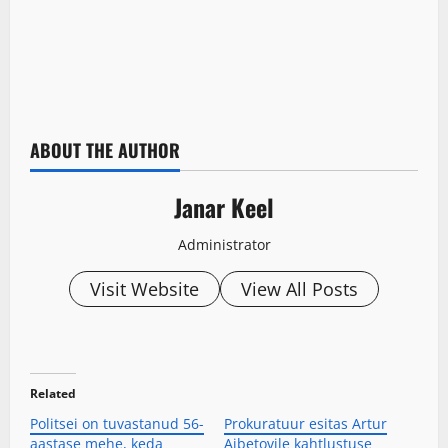
ABOUT THE AUTHOR
Janar Keel
Administrator
Visit Website
View All Posts
Related
Politsei on tuvastanud 56-
Prokuratuur esitas Artur
aastase mehe, keda
Aibetovile kahtlustuse