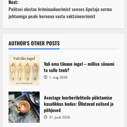
Next:
t
Politsei alustas kriminaaluurimist seoses õpetaja surma
juhtumiga peale koroona vastu vaktsineerimist
n
a
v
AUTHOR'S OTHER POSTS
i
Vali oma tänane ingel – millise sõnumi
g
ta sulle toob?
1. aug 2026
a
t
Avastage loorberilehtede põletamise
i
kasulikkus kodus: Üllatavad eelised ja
põhjused
o
31. juuli 2026