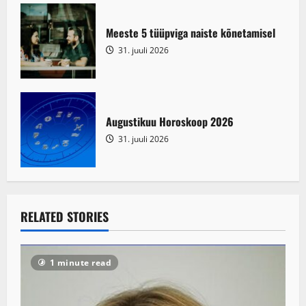
n
Meeste 5 tüüpviga naiste kõnetamisel
31. juuli 2026
Augustikuu Horoskoop 2026
31. juuli 2026
RELATED STORIES
1 minute read