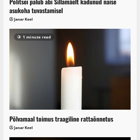
Politsei palub abi Sillamäelt kadunud naise
asukoha tuvastamisel
Janar Keel
1 minute read
Põlvamaal toimus traagiline rattaõnnetus
Janar Keel