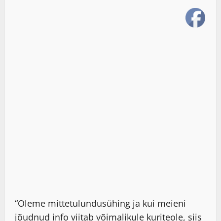
“Oleme mittetulundusühing ja kui meieni
jõudnud info viitab võimalikule kuriteole, siis