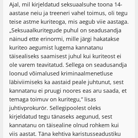
Ajal, mil kirjeldatud seksuaalsuhe toona 14-
aastase neiu ja treeneri vahel toimus, oli tegu
teise astme kuriteoga, mis aegub viie aastaga.
„Seksuaalkuritegude puhul on seadusandja
näinud ette erinormi, mille järgi hakatakse
kuriteo aegumist lugema kannatanu
täisealiseks saamisest juhul kui kuriteost ei
ole varem teavitatud. Sellega on seadusandja
loonud võimalused kriminaalmenetluse
läbiviimiseks ka aastaid peale juhtunut, sest
kannatanu ei pruugi noores eas aru saada, et
temaga toimuv on kuritegu,“ lisas
juhtivprokurör. Sellegipoolest oleks
kirjeldatud tegu tänaseks aegunud, sest
kannatanu on täisealine olnud rohkem kui
viis aastat. Täna kehtiva karistusseadustiku