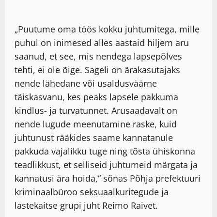
„Puutume oma töös kokku juhtumitega, mille
puhul on inimesed alles aastaid hiljem aru
saanud, et see, mis nendega lapsepõlves
tehti, ei ole õige. Sageli on ärakasutajaks
nende lähedane või usaldusväärne
täiskasvanu, kes peaks lapsele pakkuma
kindlus- ja turvatunnet. Arusaadavalt on
nende lugude meenutamine raske, kuid
juhtunust rääkides saame kannatanule
pakkuda vajalikku tuge ning tõsta ühiskonna
teadlikkust, et selliseid juhtumeid märgata ja
kannatusi ära hoida,“ sõnas Põhja prefektuuri
kriminaalbüroo seksuaalkuritegude ja
lastekaitse grupi juht Reimo Raivet.