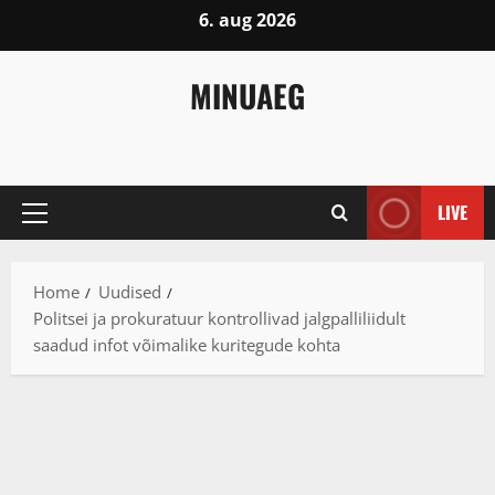
Skip
6. aug 2026
to
content
MINUAEG
LIVE
Primary
Menu
Home
Uudised
Politsei ja prokuratuur kontrollivad jalgpalliliidult
saadud infot võimalike kuritegude kohta