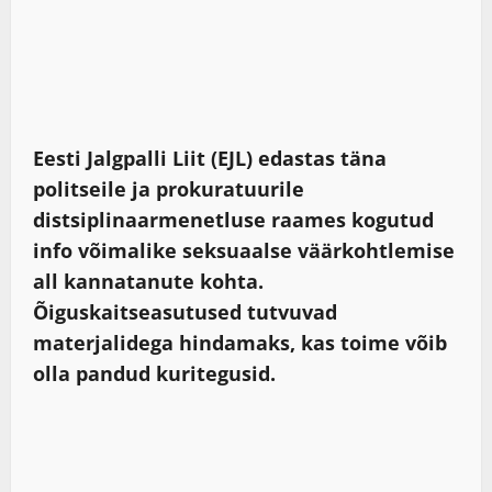
Eesti Jalgpalli Liit (EJL) edastas täna
politseile ja prokuratuurile
distsiplinaarmenetluse raames kogutud
info võimalike seksuaalse väärkohtlemise
all kannatanute kohta.
Õiguskaitseasutused tutvuvad
materjalidega hindamaks, kas toime võib
olla pandud kuritegusid.