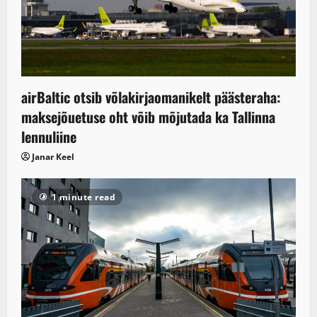
airBaltic otsib võlakirjaomanikelt päästeraha:
maksejõuetuse oht võib mõjutada ka Tallinna
lennuliine
Janar Keel
1 minute read