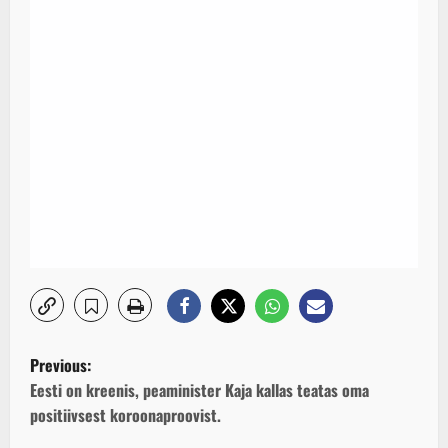
P
Previous:
o
Eesti on kreenis, peaminister Kaja kallas teatas oma
positiivsest koroonaproovist.
s