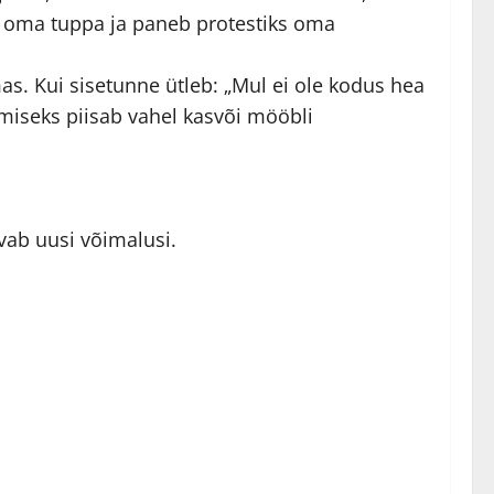
m oma tuppa ja paneb protestiks oma
s. Kui sisetunne ütleb: „Mul ei ole kodus hea
amiseks piisab vahel kasvõi mööbli
vab uusi võimalusi.