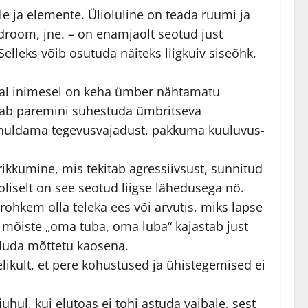
e ja elemente. Ülioluline on teada ruumi ja
droom, jne. – on enamjaolt seotud just
elleks võib osutuda näiteks liigkuiv siseõhk,
gal inimesel on keha ümber nähtamatu
tab paremini suhestuda ümbritseva
rahuldama tegevusvajadust, pakkuma kuuluvus-
ikkumine, mis tekitab agressiivsust, sunnitud
liselt on see seotud liigse lähedusega nö.
ohkem olla teleka ees või arvutis, miks lapse
 mõiste „oma tuba, oma luba“ kajastab just
nduda mõttetu kaosena.
elikult, et pere kohustused ja ühistegemised ei
hul, kui elutoas ei tohi astuda vaibale, sest