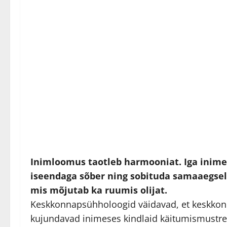
Inimloomus taotleb harmooniat. Iga inimes
iseendaga sõber ning sobituda samaaegsel
mis mõjutab ka ruumis olijat.
Keskkonnapsühholoogid väidavad, et keskko
kujundavad inimeses kindlaid käitumismustreid