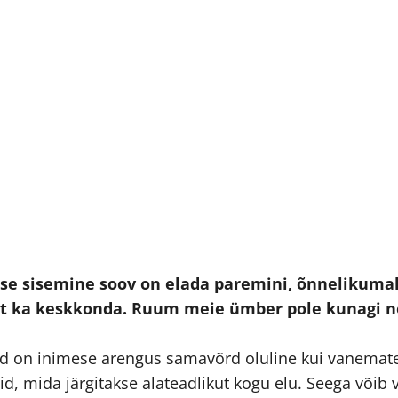
e sisemine soov on elada paremini, õnnelikumalt, 
t ka keskkonda. Ruum meie ümber pole kunagi ne
nd on inimese arengus samavõrd oluline kui vanema
, mida järgitakse alateadlikut kogu elu. Seega võib v