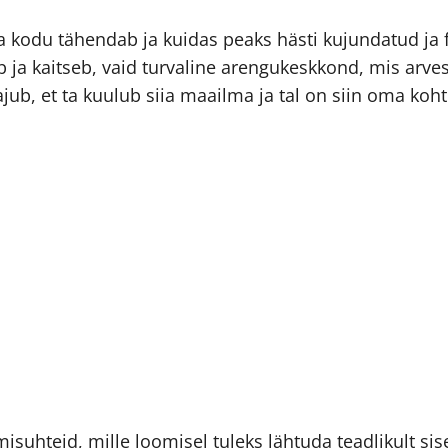
 kodu tähendab ja kuidas peaks hästi kujundatud ja 
b ja kaitseb, vaid turvaline arengukeskkond, mis arve
ub, et ta kuulub siia maailma ja tal on siin oma koht
uhteid, mille loomisel tuleks lähtuda teadlikult sis