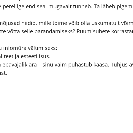
ne pereliige end seal mugavalt tunneb. Ta läheb pige
jusad niidid, mille toime võib olla uskumatult võima
da ette võtta selle parandamiseks? Ruumisuhete korrast
 infomüra vältimiseks:
iteet ja esteetilisus.
a ebavajalik ära – sinu vaim puhastub kaasa. Tühjus a
st.