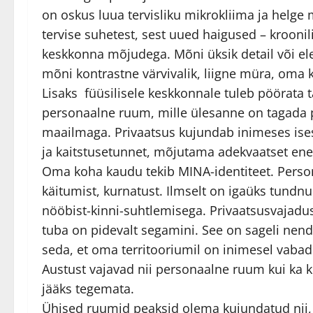
on oskus luua tervisliku mikrokliima ja helge
tervise suhetest, sest uued haigused – krooni
keskkonna mõjudega. Mõni üksik detail või ele
mõni kontrastne värvivalik, liigne müra, om
Lisaks füüsilisele keskkonnale tuleb pöörat
personaalne ruum, mille ülesanne on tagada 
maailmaga. Privaatsus kujundab inimeses ises
ja kaitstusetunnet, mõjutama adekvaatset ene
Oma koha kaudu tekib MINA-identiteet. Persona
käitumist, kurnatust. Ilmselt on igaüks tund
nööbist-kinni-suhtlemisega. Privaatsusvajadu
tuba on pidevalt segamini. See on sageli nen
seda, et oma territooriumil on inimesel vabad
Austust vajavad nii personaalne ruum kui ka ko
jääks tegemata.
Ühised ruumid peaksid olema kujundatud nii, et