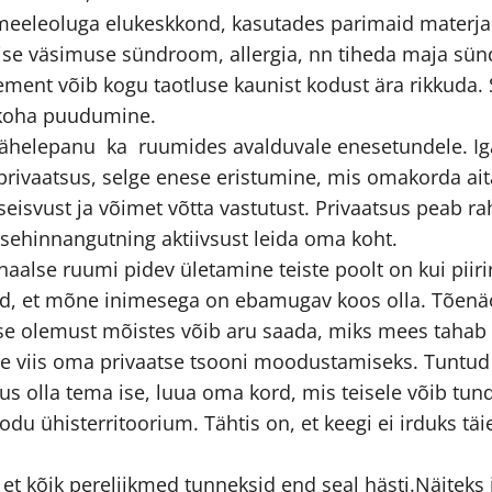
 meeleoluga elukeskkond, kasutades parimaid materjal
lise väsimuse sündroom, allergia, nn tiheda maja sün
ment võib kogu taotluse kaunist kodust ära rikkuda. S
a koha puudumine.
a tähelepanu ka ruumides avalduvale enesetundele. I
privaatsus, selge enese eristumine, mis omakorda ai
eisvust ja võimet võtta vastutust. Privaatsus peab 
sehinnangutning aktiivsust leida oma koht.
alse ruumi pidev ületamine teiste poolt on kui piirir
nud, et mõne inimesega on ebamugav koos olla. Tõenäo
se olemust mõistes võib aru saada, miks mees tahab r
de viis oma privaatse tsooni moodustamiseks. Tuntud
us olla tema ise, luua oma kord, mis teisele võib tu
du ühisterritoorium. Tähtis on, et keegi ei irduks täi
 kõik pereliikmed tunneksid end seal hästi.Näiteks ju