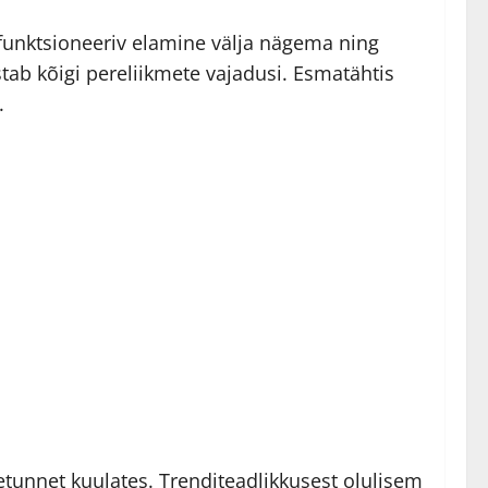
funktsioneeriv elamine välja nägema ning
stab kõigi pereliikmete vajadusi. Esmatähtis
.
etunnet kuulates. Trenditeadlikkusest olulisem