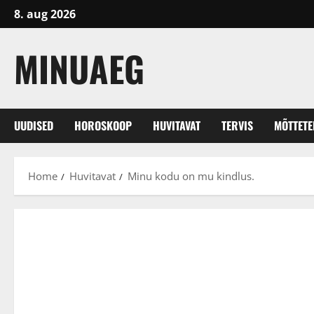
Skip
8. aug 2026
to
content
MINUAEG
UUDISED
HOROSKOOP
HUVITAVAT
TERVIS
MÕTTET
Home
Huvitavat
Minu kodu on mu kindlus.