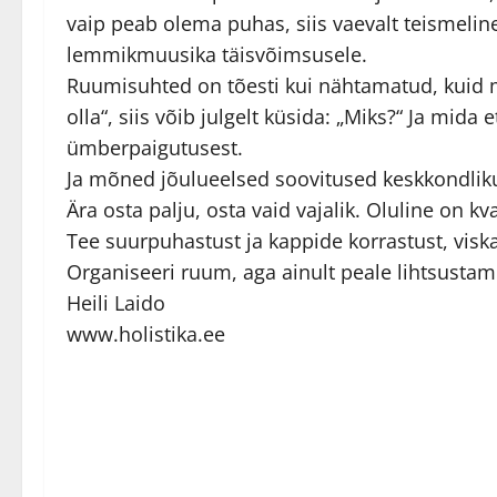
vaip peab olema puhas, siis vaevalt teismeli
lemmikmuusika täisvõimsusele.
Ruumisuhted on tõesti kui nähtamatud, kuid mõ
olla“, siis võib julgelt küsida: „Miks?“ Ja mi
ümberpaigutusest.
Ja mõned jõulueelsed soovitused keskkondliku
Ära osta palju, osta vaid vajalik. Oluline on kval
Tee suurpuhastust ja kappide korrastust, visk
Organiseeri ruum, aga ainult peale lihtsustami
Heili Laido
www.holistika.ee