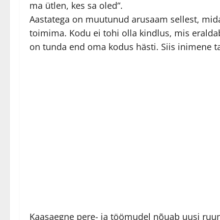
ma ütlen, kes sa oled“.
Aastatega on muutunud arusaam sellest, mida
toimima. Kodu ei tohi olla kindlus, mis eralda
on tunda end oma kodus hästi. Siis inimene taj
Kaasaegne pere- ja töömudel nõuab uusi ruumis