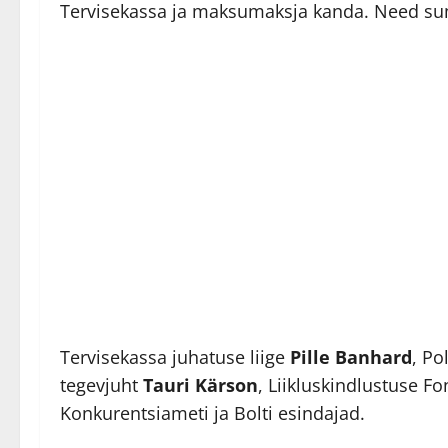
Tervisekassa ja maksumaksja kanda. Need sum
Tervisekassa juhatuse liige
Pille Banhard
, Po
tegevjuht
Tauri Kärson
, Liikluskindlustuse F
Konkurentsiameti ja Bolti esindajad.