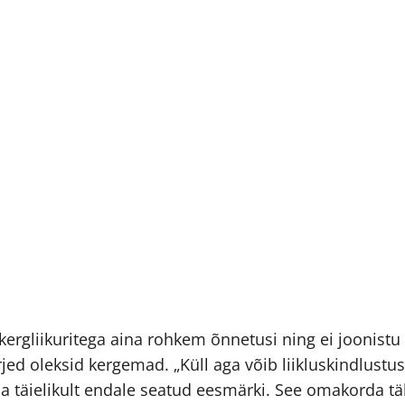
ergliikuritega aina rohkem õnnetusi ning ei joonistu 
jed oleksid kergemad. „Küll aga võib liikluskindlust
äida täielikult endale seatud eesmärki. See omakorda 