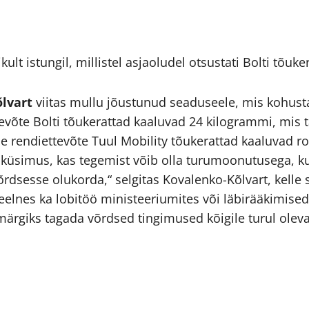
lt istungil, millistel asjaoludel otsustati Bolti tõuke
lvart
viitas mullu jõustunud seaduseele, mis kohust
ttevõte Bolti tõukerattad kaaluvad 24 kilogrammi, mis
ise rendiettevõte Tuul Mobility tõukerattad kaaluvad
 küsimus, kas tegemist võib olla turumoonutusega, k
dsesse olukorda,“ selgitas Kovalenko-Kõlvart, kelle s
 eelnes ka lobitöö ministeeriumites või läbirääkimised
ärgiks tagada võrdsed tingimused kõigile turul olevat