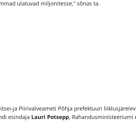
mad ulatuvad miljonitesse,“ sõnas ta.
litsei-ja Piirivalveameti Põhja prefektuuri liiklusjärele
ondi esindaja
Lauri Potsepp
, Rahandusministeeriumi 