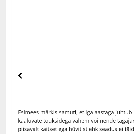
Esimees märkis samuti, et iga aastaga juhtub k
kaaluvate tõuksidega vähem või nende tagajär
piisavalt kaitset ega hüvitist ehk seadus ei t