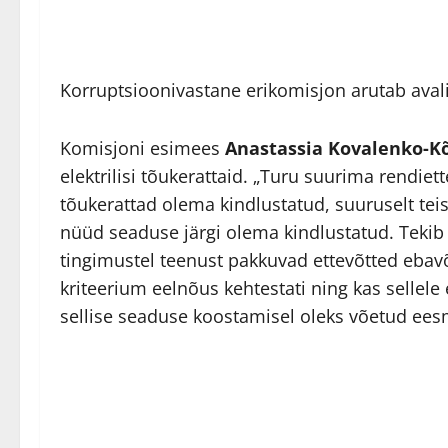
Korruptsioonivastane erikomisjon arutab avaliku
Komisjoni esimees
Anastassia Kovalenko-Kõ
elektrilisi tõukerattaid. „Turu suurima rendie
tõukerattad olema kindlustatud, suuruselt te
nüüd seaduse järgi olema kindlustatud. Tekib
tingimustel teenust pakkuvad ettevõtted ebavõr
kriteerium eelnõus kehtestati ning kas sellele
sellise seaduse koostamisel oleks võetud eesm