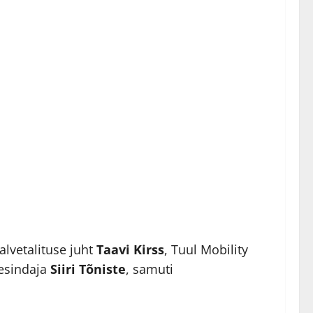
valvetalituse juht
Taavi Kirss
, Tuul Mobility
esindaja
Siiri Tõniste
, samuti