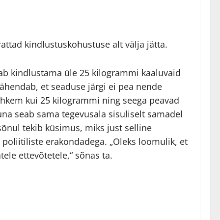
rattad kindlustuskohustuse alt välja jätta.
ab kindlustama üle 25 kilogrammi kaaluvaid
 tähendab, et seaduse järgi ei pea nende
 rohkem kui 25 kilogrammi ning seega peavad
una seab sama tegevusala sisuliselt samadel
õnul tekib küsimus, miks just selline
 poliitiliste erakondadega. „Oleks loomulik, et
ele ettevõtetele,“ sõnas ta.