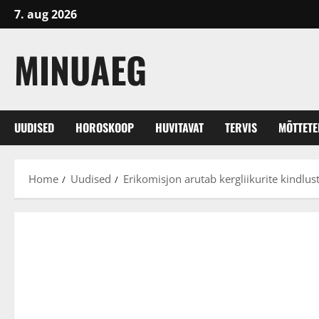
Skip
7. aug 2026
to
content
MINUAEG
UUDISED
HOROSKOOP
HUVITAVAT
TERVIS
MÕTTET
Home
Uudised
Erikomisjon arutab kergliikurite kindlust