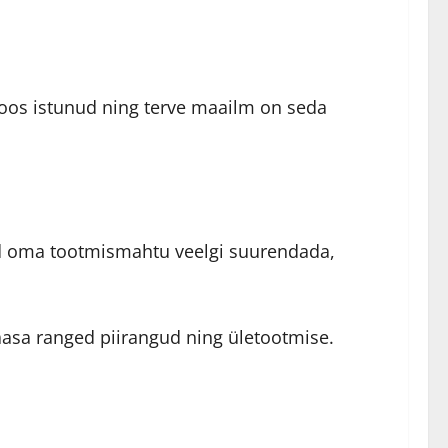
oos istunud ning terve maailm on seda
ad oma tootmismahtu veelgi suurendada,
aasa ranged piirangud ning ületootmise.