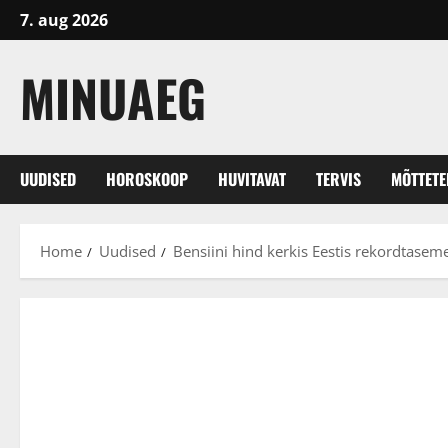
Skip
7. aug 2026
to
content
MINUAEG
UUDISED
HOROSKOOP
HUVITAVAT
TERVIS
MÕTTET
Home
Uudised
Bensiini hind kerkis Eestis rekordtaseme