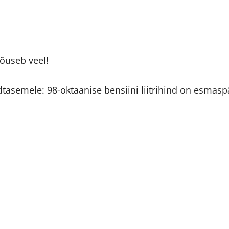
tõuseb veel!
dtasemele: 98-oktaanise bensiini liitrihind on esmasp