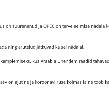
us on suurenenud ja OPEC on terve eelmise nädala k
ada ning arutelud jätkuvad ka sel nädalal.
-ö kemplemiseks, kus Araabia Ühendemiraadid tahav
asv on ajutine ja koroonaviiruse kolmas laine toob k