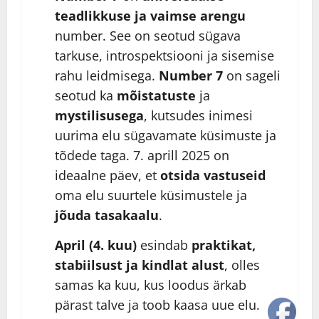
teadlikkuse ja vaimse arengu
number. See on seotud sügava
tarkuse, introspektsiooni ja sisemise
rahu leidmisega.
Number 7
on sageli
seotud ka
mõistatuste
ja
mystilisusega
, kutsudes inimesi
uurima elu sügavamate küsimuste ja
tõdede taga. 7. aprill 2025 on
ideaalne päev, et
otsida vastuseid
oma elu suurtele küsimustele ja
jõuda tasakaalu
.
April (4. kuu)
esindab
praktikat,
stabiilsust ja kindlat alust
, olles
samas ka kuu, kus loodus ärkab
pärast talve ja toob kaasa uue elu.