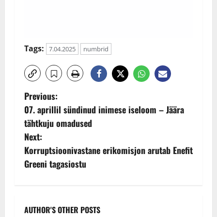
Tags:
7.04.2025
numbrid
P
Previous:
07. aprillil sündinud inimese iseloom – Jäära
o
tähtkuju omadused
s
Next:
Korruptsioonivastane erikomisjon arutab Enefit
t
Greeni tagasiostu
n
a
AUTHOR'S OTHER POSTS