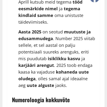
Aprill kutsub meid tegema
tööd
eesmärkide nimel
ja
tegema
kindlaid samme
oma unistuste
täideviimiseks.
Aasta 2025
on seotud
muutuste ja
edusammudega
. Number 2025 viitab
sellele, et sel aastal on palju
potentsiaali suureks arenguks, eriti
mis puudutab
isiklikku kasvu
ja
karjääri arengut
. 2025 toob endaga
kaasa ka vajaduse
kohaneda uute
oludega
, olles samal ajal ideaalne
aeg
uute alguste
jaoks.
Numeroloogia kokkuvõte