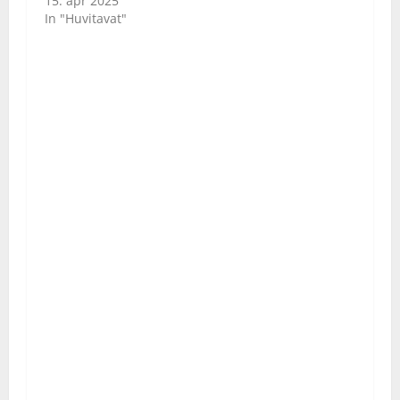
15. apr 2025
In "Huvitavat"