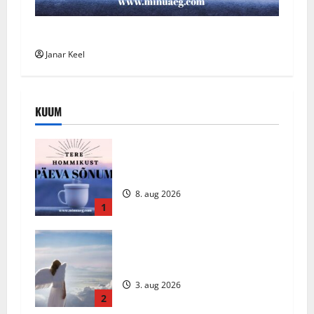
Päeva Sõnum: Pühapäev, 2. august 2026
Janar Keel
KUUM
Päeva sõnum – Laupäev, 8. august
2026
8. aug 2026
1
Ingli Sõnum: Esmaspäev, 3. august
2026
3. aug 2026
2