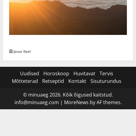
Daily Message: Monday, August 3, 2026
Janar Keel
Uudised
Horoskoop
Huvitavat
Tervis
Mõtteterad
Retseptid
Kontakt
Sisuturundus
© minuaeg 2026. Kõik õigused kaitstud.
info@minuaeg.com
|
MoreNews
by AF themes.