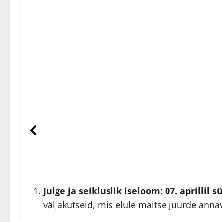
Julge ja seikluslik iseloom
:
07. aprillil
väljakutseid, mis elule maitse juurde ann