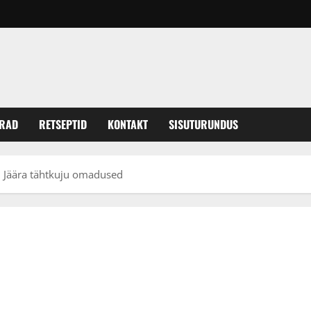
ERAD
RETSEPTID
KONTAKT
SISUTURUNDUS
 – Jäära tähtkuju omadused