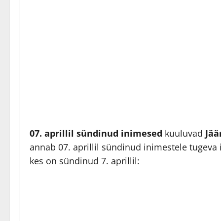
07. aprillil sündinud inimesed
kuuluvad
Jää
annab 07. aprillil sündinud inimestele tugeva
kes on sündinud 7. aprillil: