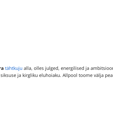
ra
tähtkuju
alla, olles julged, energilised ja ambitsio
 isiksuse ja kirgliku eluhoiaku. Allpool toome välja