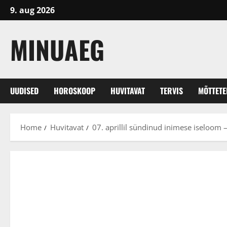
Skip
9. aug 2026
to
content
MINUAEG
UUDISED
HOROSKOOP
HUVITAVAT
TERVIS
MÕTTET
Home
Huvitavat
07. aprillil sündinud inimese iseloom