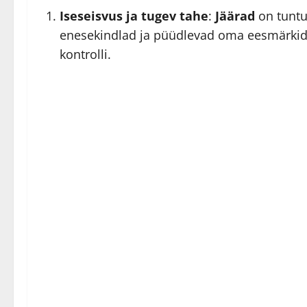
Iseseisvus ja tugev tahe
:
Jäärad
on tuntu
enesekindlad ja püüdlevad oma eesmärkide 
kontrolli.