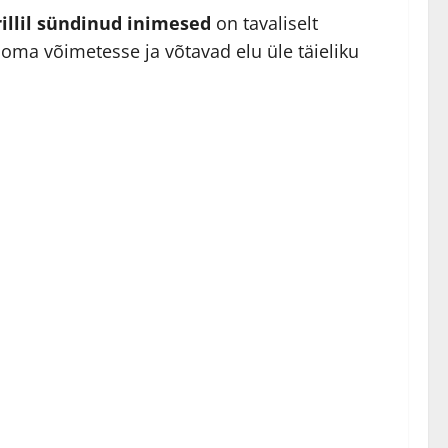
rillil sündinud inimesed
on tavaliselt
ma võimetesse ja võtavad elu üle täieliku