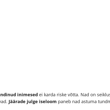
 sündinud inimesed
ei karda riske võtta. Nad on seiklu
avad.
Jäärade julge iseloom
paneb nad astuma tundma