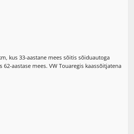
 km, kus 33-aastane mees sõitis sõiduautoga
s 62-aastase mees. VW Touaregis kaassõitjatena