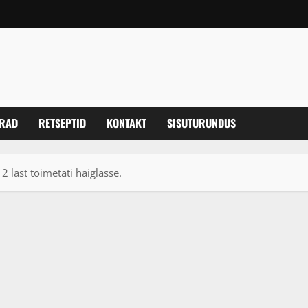
ERAD
RETSEPTID
KONTAKT
SISUTURUNDUS
2 last toimetati haiglasse.