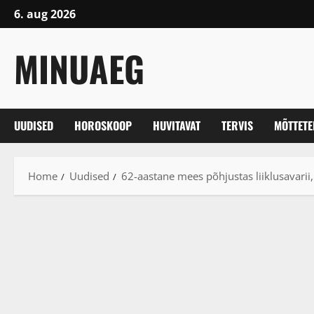
Skip
6. aug 2026
to
content
MINUAEG
UUDISED
HOROSKOOP
HUVITAVAT
TERVIS
MÕTTET
Home
Uudised
62-aastane mees põhjustas liiklusavarii, 