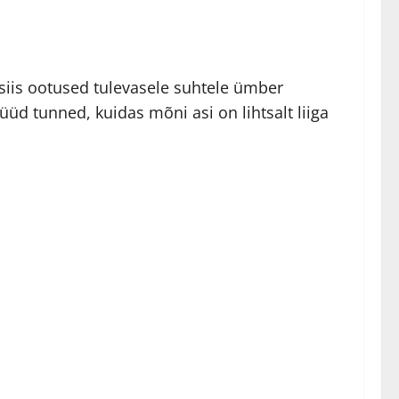
siis ootused tulevasele suhtele ümber
üüd tunned, kuidas mõni asi on lihtsalt liiga