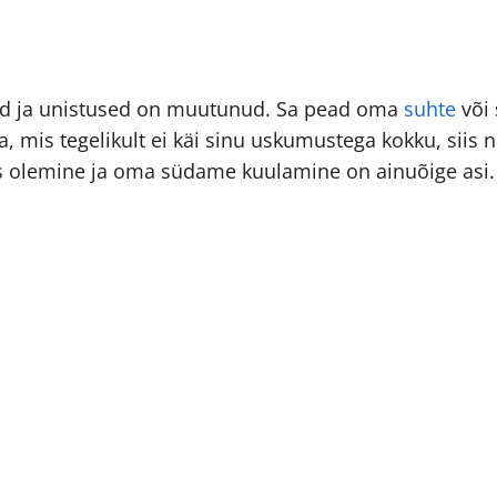
ed ja unistused on muutunud. Sa pead oma
suhte
või 
 mis tegelikult ei käi sinu uskumustega kokku, siis n
us olemine ja oma südame kuulamine on ainuõige asi.