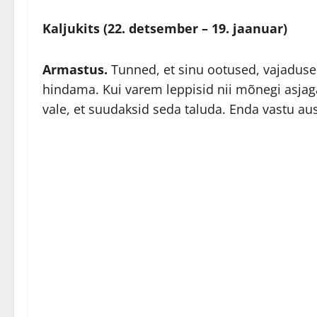
Kaljukits (22. detsember – 19. jaanuar)
Armastus.
Tunned, et sinu ootused, vajadus
hindama. Kui varem leppisid nii mõnegi asjaga,
vale, et suudaksid seda taluda. Enda vastu a