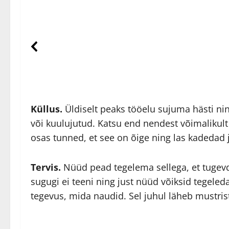
Küllus.
Üldiselt peaks tööelu sujuma hästi nin
või kuulujutud. Katsu end nendest võimalikult 
osas tunned, et see on õige ning las kadedad 
Tervis.
Nüüd pead tegelema sellega, et tugevd
sugugi ei teeni ning just nüüd võiksid tegele
tegevus, mida naudid. Sel juhul läheb mustri