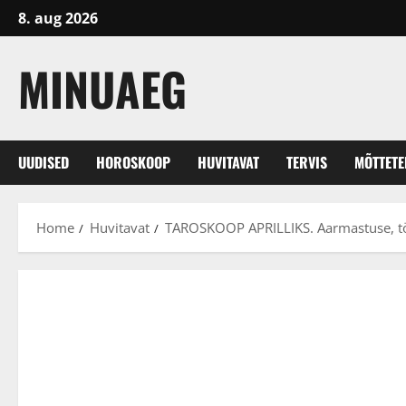
Skip
8. aug 2026
to
content
MINUAEG
UUDISED
HOROSKOOP
HUVITAVAT
TERVIS
MÕTTET
Home
Huvitavat
TAROSKOOP APRILLIKS. Aarmastuse, töö