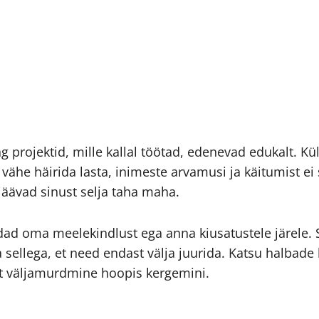
g projektid, mille kallal töötad, edenevad edukalt. Kü
vähe häirida lasta, inimeste arvamusi ja käitumist ei 
jäävad sinust selja taha maha.
ad oma meelekindlust ega anna kiusatustele järele. S
da sellega, et need endast välja juurida. Katsu halba
st väljamurdmine hoopis kergemini.