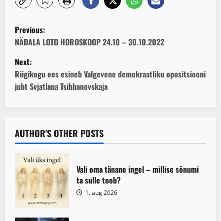
P
Previous:
o
NÄDALA LOTO HOROSKOOP 24.10 – 30.10.2022
Next:
s
Riigikogu ees esineb Valgevene demokraatliku opositsiooni
t
juht Svjatlana Tsihhanovskaja
n
a
AUTHOR'S OTHER POSTS
v
i
Vali oma tänane ingel – millise sõnumi
ta sulle toob?
g
1. aug 2026
a