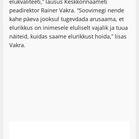
elukvaliteeti,” lausus Keskkonnaameti
peadirektor Rainer Vakra. “Soovimegi nende
kahe päeva jooksul tugevdada arusaama, et
elurikkus on inimesele eluliselt vajalik ja tuua
näiteid, kuidas saame elurikkust hoida,” lisas
Vakra.