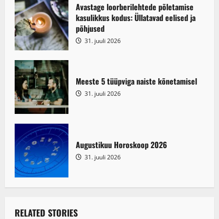
Avastage loorberilehtede põletamise
t
kasulikkus kodus: Üllatavad eelised ja
i
põhjused
31. juuli 2026
o
n
Meeste 5 tüüpviga naiste kõnetamisel
31. juuli 2026
Augustikuu Horoskoop 2026
31. juuli 2026
RELATED STORIES