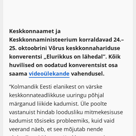
Keskkonnaamet ja
Keskkonnaministeerium korraldavad 24.
–
25. oktoobrini Võrus keskkonnahariduse
konverentsi „Elurikkus on lähedal”. Kõik
huvilised on oodatud konverentsist osa
saama
videoülekande
vahendusel.
“Kolmandik Eesti elanikest on värske
keskkonnateadlikkuse uuringu põhjal
märganud liikide kadumist. Üle poolte
vastanuist hindab loodusliku mitmekesisuse
kadumist tõsiseks probleemiks, kuid vaid
veerand näeb, et see mõjutab nende