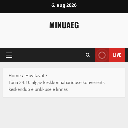
Skip
6. aug 2026
to
content
MINUAEG
LIVE
Primary
Menu
Home
Huvitavat
Täna 24.10 algav keskkonnahariduse konverents
keskendub elurikkusele linnas