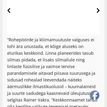
“Rohepöörde ja kliimamuutuste valguses ei
tohi ära unustada, et kõige aluseks on
elurikas keskkond. Linna planeerides tasub
silmas pidada, et lisaks silmailule ning
linlaste füüsilise ja vaimse tervise
parandamisele aitavad piisava suurusega ja
sidusad rohealad leevendada näiteks
äärmuslikke ilmastikuolusid – kuumalaineid
ja suurte sadudega kaasnevaid üleujutusi,”
selgitas Rainer Vakra. “Keskkonnaamet tahab
olla kestlike valikute tegemisel toetavaks