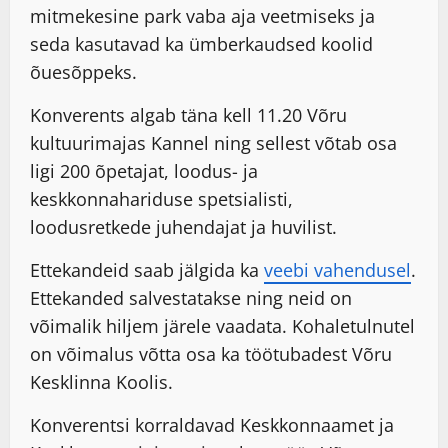
mitmekesine park vaba aja veetmiseks ja
seda kasutavad ka ümberkaudsed koolid
õuesõppeks.
Konverents algab täna kell 11.20 Võru
kultuurimajas Kannel ning sellest võtab osa
ligi 200 õpetajat, loodus- ja
keskkonnahariduse spetsialisti,
loodusretkede juhendajat ja huvilist.
Ettekandeid saab jälgida ka
veebi vahendusel
.
Ettekanded salvestatakse ning neid on
võimalik hiljem järele vaadata. Kohaletulnutel
on võimalus võtta osa ka töötubadest Võru
Kesklinna Koolis.
Konverentsi korraldavad Keskkonnaamet ja