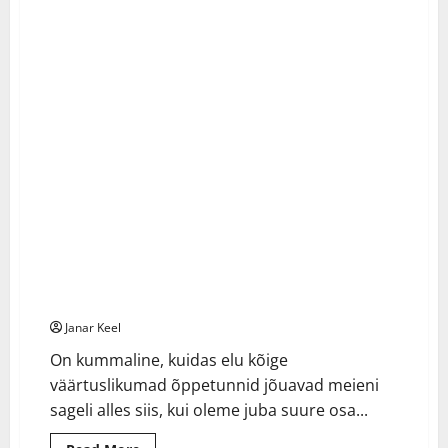
80-aastane mõjutaja paljastab: 6 elutõde, mida
3 minutes read
noored ei taha kuulda – aga peaksid
Janar Keel
On kummaline, kuidas elu kõige
väärtuslikumad õppetunnid jõuavad meieni
sageli alles siis, kui oleme juba suure osa...