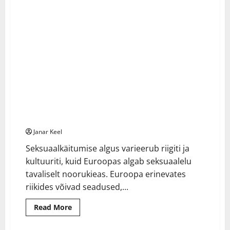
Euroopa noorte seksuaalelu algus: vanus, seadused ja
1 minute read
kultuurilised tavad.
Janar Keel
Seksuaalkäitumise algus varieerub riigiti ja
kultuuriti, kuid Euroopas algab seksuaalelu
tavaliselt noorukieas. Euroopa erinevates
riikides võivad seadused,...
Read
Read More
more
about
Euroopa