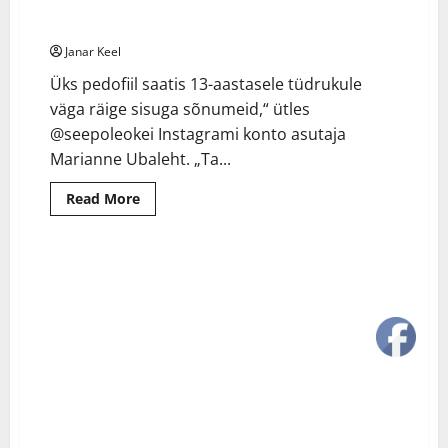
Eesti noortest 30% on kogenud seksuaalset
4 minutes read
ahistamist
Janar Keel
Üks pedofiil saatis 13-aastasele tüdrukule
väga räige sisuga sõnumeid,“ ütles
@seepoleokei Instagrami konto asutaja
Marianne Ubaleht. „Ta...
Read
Read More
more
about
Eesti
noortest
30%
on
kogenud
seksuaalset
ahistamist