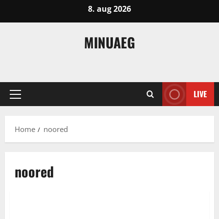
Skip
8. aug 2026
to
content
MINUAEG
LIVE
Primary
Menu
Home
noored
noored