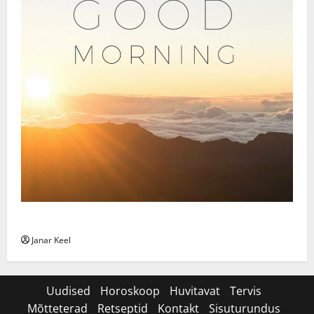
Daily Message: Monday, August 3, 2026
Janar Keel
Uudised
Horoskoop
Huvitavat
Tervis
Mõtteterad
Retseptid
Kontakt
Sisuturundus