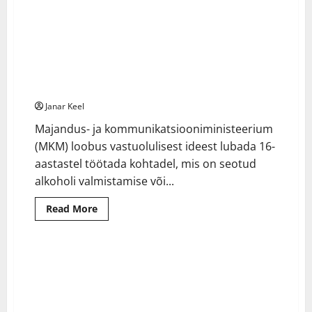
Valitsus astus sammu tagasi: alaealiste lubamine
2 minutes read
alkoholitöödele jäetakse ära – kriitika sundis plaane
muutma
Janar Keel
Majandus- ja kommunikatsiooniministeerium
(MKM) loobus vastuolulisest ideest lubada 16-
aastastel töötada kohtadel, mis on seotud
alkoholi valmistamise või...
Read
Read More
more
about
Valitsus
astus
sammu
tagasi:
alaealiste
lubamine
alkoholitöödele
jäetakse