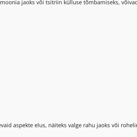
rmoonia jaoks või tsitriin külluse tõmbamiseks, võiva
vaid aspekte elus, näiteks valge rahu jaoks või rohel