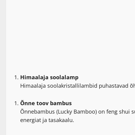
Himaalaja soolalamp
Himaalaja soolakristallilambid puhastavad õh
Õnne toov bambus
Õnnebambus (Lucky Bamboo) on feng shui sümb
energiat ja tasakaalu.