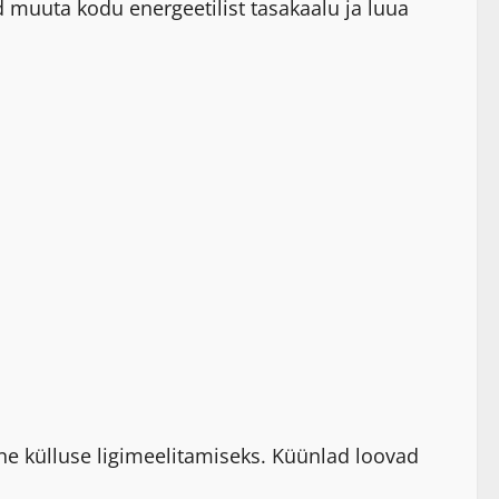
d muuta kodu energeetilist tasakaalu ja luua
ine külluse ligimeelitamiseks. Küünlad loovad