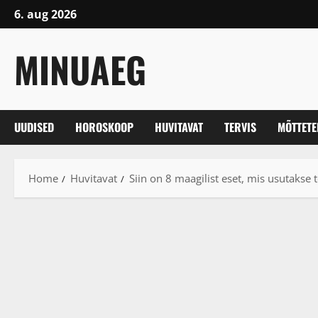
Skip
6. aug 2026
to
content
MINUAEG
UUDISED
HOROSKOOP
HUVITAVAT
TERVIS
MÕTTET
Home
Huvitavat
Siin on 8 maagilist eset, mis usutakse