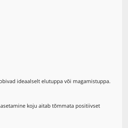
sobivad ideaalselt elutuppa või magamistuppa.
 asetamine koju aitab tõmmata positiivset