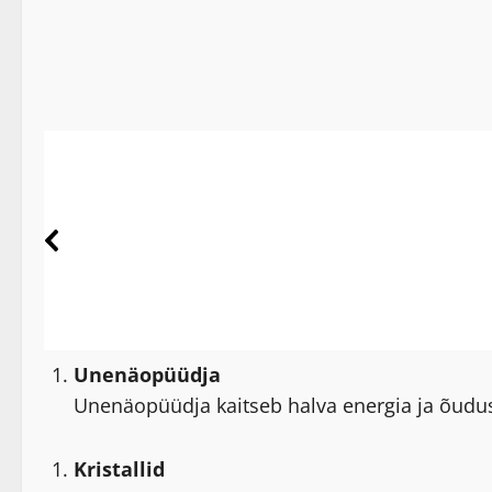
Unenäopüüdja
Unenäopüüdja kaitseb halva energia ja õudus
Kristallid