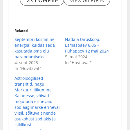
Visit Website
View All Posts
Related
Septembri kosmiline
Nädala taroskoop:
energia: kuidas seda
Esmaspäev 6.05 –
kasutada oma elu
Pühapäev 12 mai 2024
parandamiseks
5. mai 2024
4. sept 2023
In "Huvitavat"
In "Huvitavat"
Astroloogilised
transiitid, nagu
Merkuuri liikumine
Kaladesse, võivad
mõjutada erinevaid
sodiaagimärke erineval
viisil, sõltuvalt nende
asukohast zodiakis ja
isiklikust