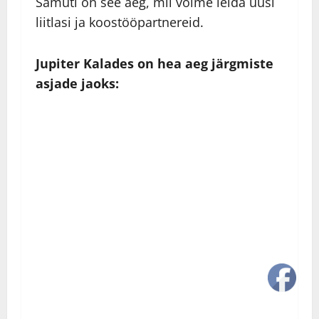
Samuti on see aeg, mil võime leida uusi
liitlasi ja koostööpartnereid.
Jupiter Kalades on hea aeg järgmiste
asjade jaoks: