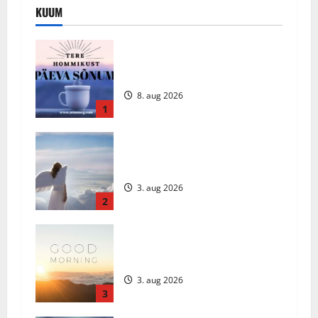
KUUM
Päeva sõnum – Laupäev, 8. august
2026
8. aug 2026
1
Ingli Sõnum: Esmaspäev, 3. august
2026
3. aug 2026
2
Daily Message: Monday, August 3,
2026
3. aug 2026
3