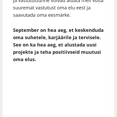
ja vastutustunne võivad aidata meil võtta
suuremat vastutust oma elu eest ja
saavutada oma eesmärke.
September on hea aeg, et keskenduda
oma suhetele, karjäärile ja tervisele.
See on ka hea aeg, et alustada uusi
projekte ja teha positiivseid muutusi
oma elus.