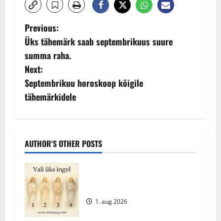
P
Previous:
Üks tähemärk saab septembrikuus suure
o
summa raha.
s
Next:
Septembrikuu horoskoop kõigile
t
tähemärkidele
n
a
AUTHOR'S OTHER POSTS
v
i
Vali oma tänane ingel – millise
sõnumi ta sulle toob?
g
1. aug 2026
a