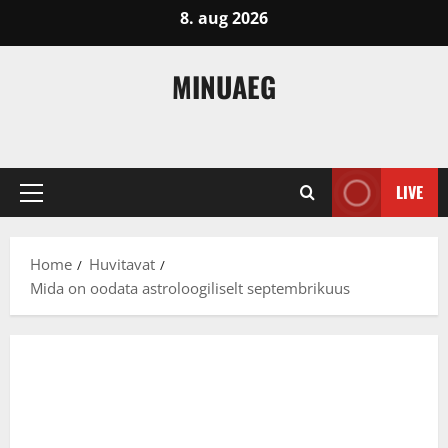
Skip
8. aug 2026
to
content
MINUAEG
LIVE
Primary
Menu
Home
Huvitavat
Mida on oodata astroloogiliselt septembrikuus