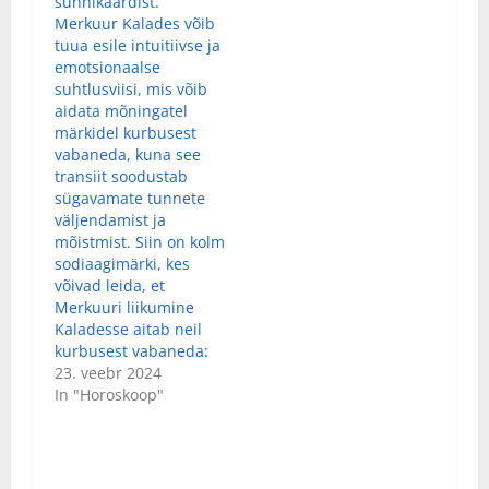
sünnikaardist.
Merkuur Kalades võib
tuua esile intuitiivse ja
emotsionaalse
suhtlusviisi, mis võib
aidata mõningatel
märkidel kurbusest
vabaneda, kuna see
transiit soodustab
sügavamate tunnete
väljendamist ja
mõistmist. Siin on kolm
sodiaagimärki, kes
võivad leida, et
Merkuuri liikumine
Kaladesse aitab neil
kurbusest vabaneda:
23. veebr 2024
In "Horoskoop"