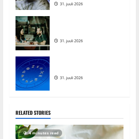
31. juuli 2026
o
n
Meeste 5 tüüpviga naiste
kõnetamisel
31. juuli 2026
Augustikuu Horoskoop 2026
31. juuli 2026
RELATED STORIES
4 minutes read