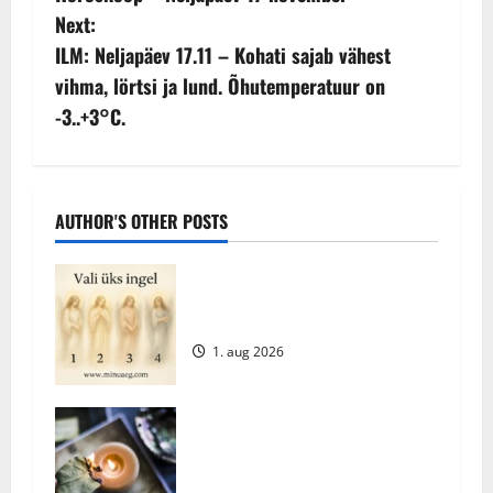
o
Next:
s
ILM: Neljapäev 17.11 – Kohati sajab vähest
vihma, lörtsi ja lund. Õhutemperatuur on
t
-3..+3°C.
n
a
AUTHOR'S OTHER POSTS
v
i
Vali oma tänane ingel – millise
sõnumi ta sulle toob?
g
1. aug 2026
a
t
Avastage loorberilehtede
põletamise kasulikkus kodus:
i
Üllatavad eelised ja põhjused