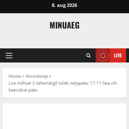
Skip
8. aug 2026
to
content
MINUAEG
LIVE
Primary
Menu
Home
Horoskoop
Loe millisel 3 tähemärgil tuleb neljapäev 17.11 hea või
keeruline päev