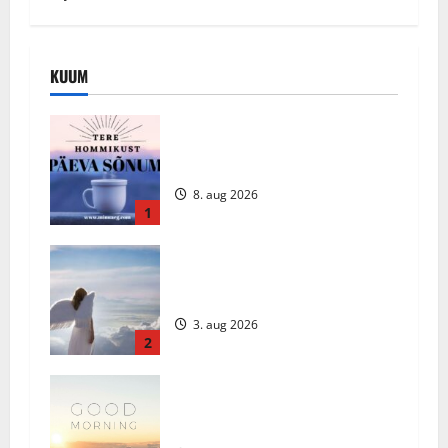
KUUM
Päeva sõnum – Laupäev, 8. august
2026
8. aug 2026
1
Ingli Sõnum: Esmaspäev, 3. august
2026
3. aug 2026
2
Daily Message: Monday, August 3,
2026