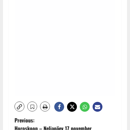
P
Previous:
Horoskoop – Neljapäev 17 november