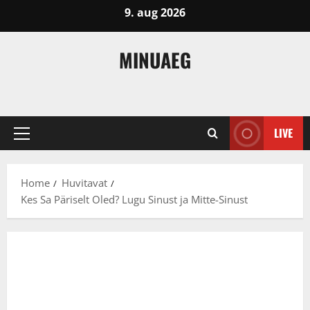
Skip
9. aug 2026
to
content
MINUAEG
LIVE
Primary
Menu
Home
Huvitavat
Kes Sa Päriselt Oled? Lugu Sinust ja Mitte-Sinust