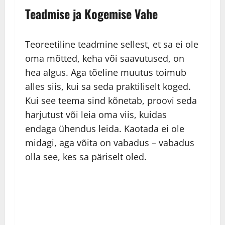
Teadmise ja Kogemise Vahe
Teoreetiline teadmine sellest, et sa ei ole
oma mõtted, keha või saavutused, on
hea algus. Aga tõeline muutus toimub
alles siis, kui sa seda praktiliselt koged.
Kui see teema sind kõnetab, proovi seda
harjutust või leia oma viis, kuidas
endaga ühendus leida. Kaotada ei ole
midagi, aga võita on vabadus – vabadus
olla see, kes sa päriselt oled.