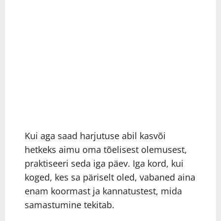
Kui aga saad harjutuse abil kasvõi
hetkeks aimu oma tõelisest olemusest,
praktiseeri seda iga päev. Iga kord, kui
koged, kes sa päriselt oled, vabaned aina
enam koormast ja kannatustest, mida
samastumine tekitab.