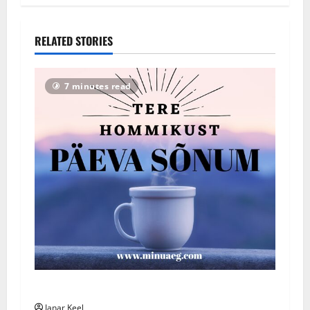
RELATED STORIES
7 minutes read
Päeva sõnum – Laupäev, 8. august 2026
Janar Keel