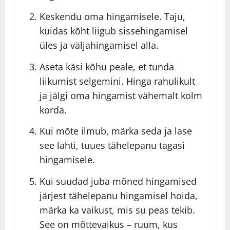
Keskendu oma hingamisele. Taju,
kuidas kõht liigub sissehingamisel
üles ja väljahingamisel alla.
Aseta käsi kõhu peale, et tunda
liikumist selgemini. Hinga rahulikult
ja jälgi oma hingamist vähemalt kolm
korda.
Kui mõte ilmub, märka seda ja lase
see lahti, tuues tähelepanu tagasi
hingamisele.
Kui suudad juba mõned hingamised
järjest tähelepanu hingamisel hoida,
märka ka vaikust, mis su peas tekib.
See on mõttevaikus – ruum, kus