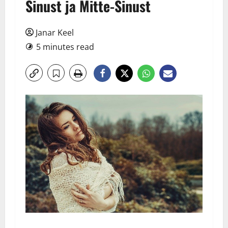
Sinust ja Mitte-Sinust
Janar Keel
5 minutes read