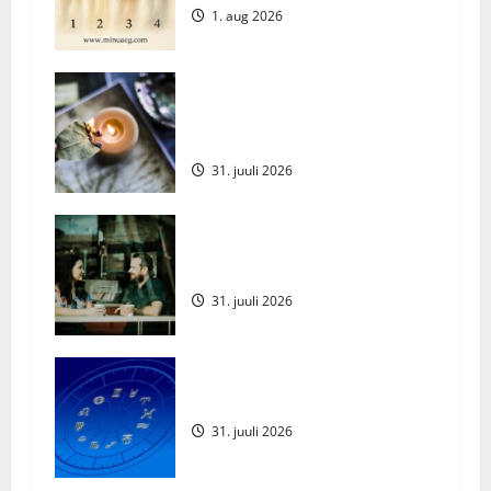
1. aug 2026
g
a
Avastage loorberilehtede
t
põletamise kasulikkus kodus:
Üllatavad eelised ja põhjused
i
31. juuli 2026
o
Meeste 5 tüüpviga naiste
n
kõnetamisel
31. juuli 2026
Augustikuu Horoskoop 2026
31. juuli 2026