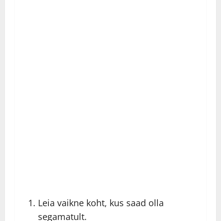
Leia vaikne koht, kus saad olla
segamatult.