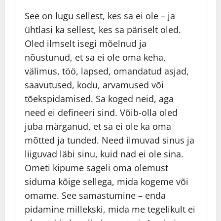
See on lugu sellest, kes sa ei ole – ja
ühtlasi ka sellest, kes sa päriselt oled.
Oled ilmselt isegi mõelnud ja
nõustunud, et sa ei ole oma keha,
välimus, töö, lapsed, omandatud asjad,
saavutused, kodu, arvamused või
tõekspidamised. Sa koged neid, aga
need ei defineeri sind. Võib-olla oled
juba märganud, et sa ei ole ka oma
mõtted ja tunded. Need ilmuvad sinus ja
liiguvad läbi sinu, kuid nad ei ole sina.
Ometi kipume sageli oma olemust
siduma kõige sellega, mida kogeme või
omame. See samastumine – enda
pidamine millekski, mida me tegelikult ei