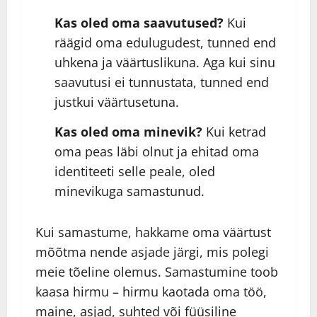
Kas oled oma saavutused?
Kui
räägid oma edulugudest, tunned end
uhkena ja väärtuslikuna. Aga kui sinu
saavutusi ei tunnustata, tunned end
justkui väärtusetuna.
Kas oled oma minevik?
Kui ketrad
oma peas läbi olnut ja ehitad oma
identiteeti selle peale, oled
minevikuga samastunud.
Kui samastume, hakkame oma väärtust
mõõtma nende asjade järgi, mis polegi
meie tõeline olemus. Samastumine toob
kaasa hirmu – hirmu kaotada oma töö,
maine, asjad, suhted või füüsiline