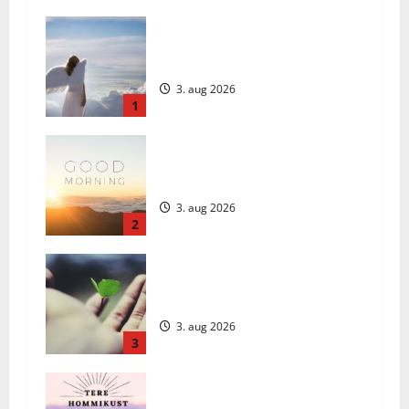
Ingli Sõnum: Esmaspäev, 3. august
2026
3. aug 2026
1
Daily Message: Monday, August 3,
2026
3. aug 2026
2
Päivän Viesti: Maanantai 3.
elokuuta 2026
3. aug 2026
3
Päeva Sõnum: Esmaspäev, 3.