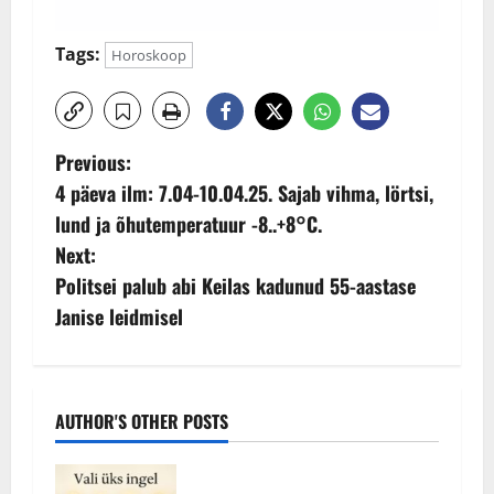
Tags:
Horoskoop
P
Previous:
4 päeva ilm: 7.04-10.04.25. Sajab vihma, lörtsi,
o
lund ja õhutemperatuur -8..+8°C.
s
Next:
Politsei palub abi Keilas kadunud 55-aastase
t
Janise leidmisel
n
a
AUTHOR'S OTHER POSTS
v
i