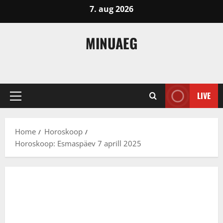
Skip
7. aug 2026
to
content
MINUAEG
LIVE
Primary
Menu
Home
Horoskoop
Horoskoop: Esmaspäev 7 aprill 2025