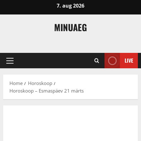
Skip
7. aug 2026
to
content
MINUAEG
LIVE
Primary
Menu
Home
Horoskoop
Horoskoop – Esmaspäev 21 märts