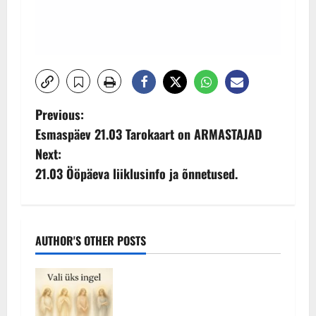
P
Previous:
Esmaspäev 21.03 Tarokaart on ARMASTAJAD
o
Next:
s
21.03 Ööpäeva liiklusinfo ja õnnetused.
t
n
AUTHOR'S OTHER POSTS
a
v
Vali oma tänane ingel – millise
sõnumi ta sulle toob?