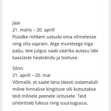
Jäär
21. märts – 20. aprill
Püüdke rohkem uskuda oma võmetesse
ning olla vapram. Ärge muretsege liiga
palju, teie julgus saab väärika autasu läbi
kaaslaste heakskiidu ja toetuse.
Sõnn
21. aprill – 20. mai
Võimalik, et saate täna täiesti ootamatult
mõne hinnalise kingituse või kutsutakse
teid mõnele peenele üritusele. Teid
ümbritseb luksus ning suursugusus.