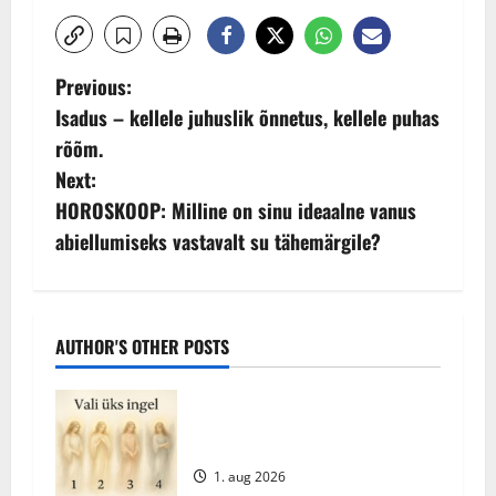
P
Previous:
Isadus – kellele juhuslik õnnetus, kellele puhas
o
rõõm.
s
Next:
HOROSKOOP: Milline on sinu ideaalne vanus
t
abiellumiseks vastavalt su tähemärgile?
n
a
AUTHOR'S OTHER POSTS
v
i
Vali oma tänane ingel – millise
sõnumi ta sulle toob?
g
1. aug 2026