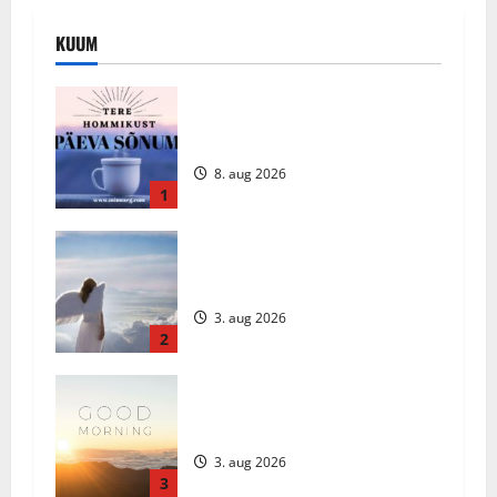
KUUM
Päeva sõnum – Laupäev, 8. august
2026
8. aug 2026
1
Ingli Sõnum: Esmaspäev, 3. august
2026
3. aug 2026
2
Daily Message: Monday, August 3,
2026
3. aug 2026
3