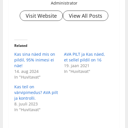
Administrator
Visit Website
View All Posts
Related
Kas sina näed mis on
AVA PILT ja Kas näed,
pildil, 95% inimesi ei
et sellel pildil on 16
näe!
19. jaan 2021
14. aug 2024
In "Huvitavat"
In "Huvitavat"
Kas teil on
värvipimedus? AVA pilt
ja kontrolli.
8. juuli 2023
In "Huvitavat"