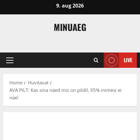
Skip
9. aug 2026
to
content
MINUAEG
LIVE
Primary
Menu
Home
Huvitavat
AVA PILT: Kas sina näed mis on pildil, 95% inimesi ei
näe!