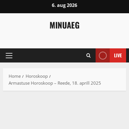
Skip
6. aug 2026
to
content
MINUAEG
LIVE
Primary
Menu
Home
Horoskoop
Armastuse Horoskoop – Reede, 18. aprill 2025