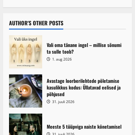
t
n
AUTHOR'S OTHER POSTS
a
v
Vali oma tänane ingel – millise sõnumi
i
ta sulle toob?
1. aug 2026
g
a
Avastage loorberilehtede põletamise
kasulikkus kodus: Üllatavad eelised ja
t
põhjused
i
31. juuli 2026
o
n
Meeste 5 tüüpviga naiste kõnetamisel
31. juuli 2026