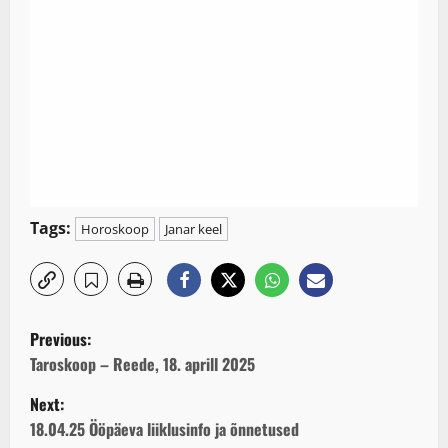
Tags:
Horoskoop
Janar keel
P
Previous:
o
Taroskoop – Reede, 18. aprill 2025
Next:
s
18.04.25 Ööpäeva liiklusinfo ja õnnetused