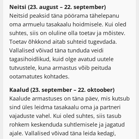
Neitsi (23. august – 22. september)
Neitsid peaksid täna pöörama tähelepanu
oma armuelu tasakaalu hoidmisele. Kui oled
suhtes, siis on oluline olla toetav ja mõistev.
Toetav õhkkond aitab suhteid tugevdada.
Vallalised võivad täna tunduda veidi
tagasihoidlikud, kuid olge avatud uutele
tutvustele, kuna armastus võib peituda
ootamatutes kohtades.
Kaalud (23. september – 22. oktoober)
Kaalude armastuses on täna päev, mis kutsub
sind üles leidma tasakaalu oma ja partneri
vajaduste vahel. Kui oled suhtes, siis tasub
rohkem keskenduda suhtlemisele ja jagatud
ajale. Vallalised võivad täna leida kedagi,