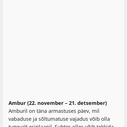
Ambur (22. november – 21. detsember)
Amburil on täna armastuses päev, mil
vabaduse ja sõltumatuse vajadus võib olla
tugevalt esiplaanil. Suhtes olles võib tekkida