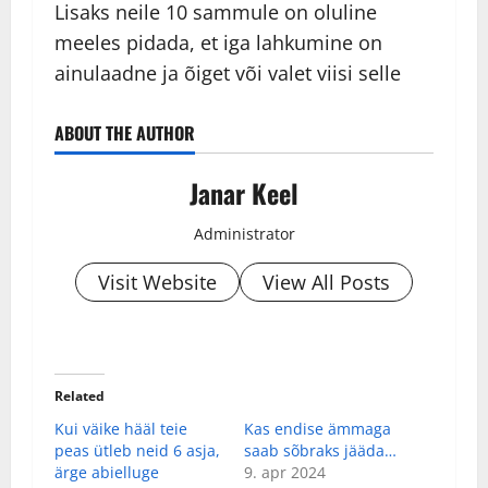
Lisaks neile 10 sammule on oluline
meeles pidada, et iga lahkumine on
ainulaadne ja õiget või valet viisi selle
ABOUT THE AUTHOR
Janar Keel
Administrator
Visit Website
View All Posts
Related
Kui väike hääl teie
Kas endise ämmaga
peas ütleb neid 6 asja,
saab sõbraks jääda…
ärge abielluge
9. apr 2024