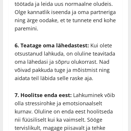
töötada ja leida uus normaalne oludeis.
Olge kannatlik iseenda ja oma partneriga
ning ärge oodake, et te tunnete end kohe
paremini.
6. Teatage oma lähedastest:
Kui olete
otsustanud lahkuda, on oluline teavitada
oma lähedasi ja sõpru olukorrast. Nad
võivad pakkuda tuge ja mõistmist ning
aidata teil läbida selle raske aja.
7. Hoolitse enda eest:
Lahkuminek võib
olla stressirohke ja emotsionaalselt
kurnav. Oluline on enda eest hoolitseda
nii füüsiliselt kui ka vaimselt. Sööge
tervislikult, magage piisavalt ja tehke