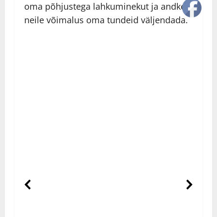
oma põhjustega lahkuminekut ja andke
neile võimalus oma tundeid väljendada.