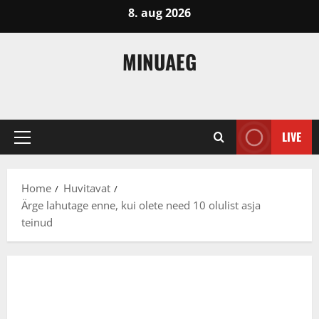
Skip
8. aug 2026
to
content
MINUAEG
LIVE
Primary
Menu
Home
Huvitavat
Ärge lahutage enne, kui olete need 10 olulist asja
teinud