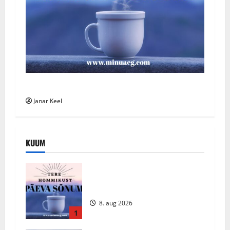
Päeva Sõnum: Pühapäev, 2. august 2026
Janar Keel
KUUM
Päeva sõnum – Laupäev, 8. august
2026
8. aug 2026
1