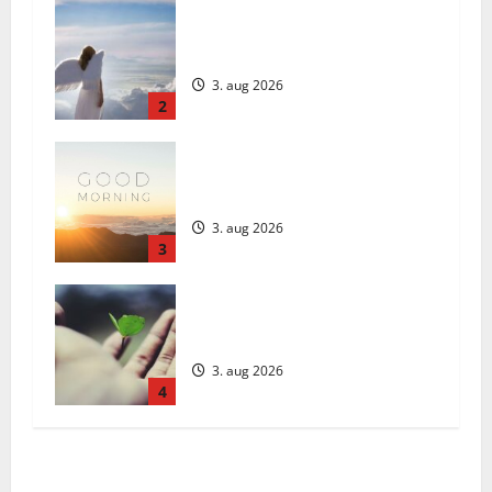
Ingli Sõnum: Esmaspäev, 3. august
2026
3. aug 2026
2
Daily Message: Monday, August 3,
2026
3. aug 2026
3
Päivän Viesti: Maanantai 3.
elokuuta 2026
3. aug 2026
4