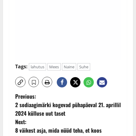
Tags:
lahutus
Mees
Naine
Suhe
P
Previous:
2 sodiaagimärki kogevad pühapäeval 21. aprillil
o
2024 külluse uut taset
s
Next:
8 väikest asja, mida nüüd teha, et koos