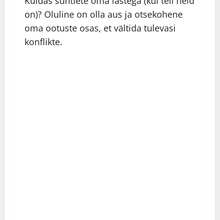
Kuidas suhtlete oma lastega (kui teil neid
on)? Oluline on olla aus ja otsekohene
oma ootuste osas, et vältida tulevasi
konflikte.