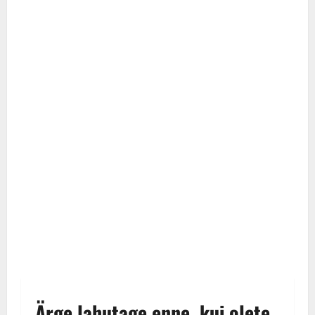
Ärge lahutage enne, kui olete