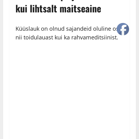
kui lihtsalt maitseaine
Küüslauk on olnud sajandeid oluline osa
nii toidulauast kui ka rahvameditsiinist.