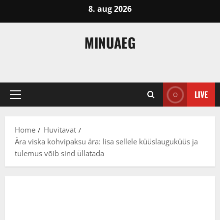
Skip
8. aug 2026
to
content
MINUAEG
LIVE
Primary
Menu
Home
Huvitavat
Ära viska kohvipaksu ära: lisa sellele küüslauguküüs ja
tulemus võib sind üllatada