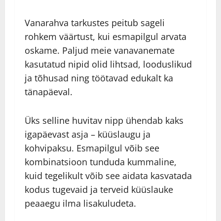
Vanarahva tarkustes peitub sageli
rohkem väärtust, kui esmapilgul arvata
oskame. Paljud meie vanavanemate
kasutatud nipid olid lihtsad, looduslikud
ja tõhusad ning töötavad edukalt ka
tänapäeval.
Üks selline huvitav nipp ühendab kaks
igapäevast asja – küüslaugu ja
kohvipaksu. Esmapilgul võib see
kombinatsioon tunduda kummaline,
kuid tegelikult võib see aidata kasvatada
kodus tugevaid ja terveid küüslauke
peaaegu ilma lisakuludeta.