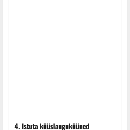
4. Istuta küüslauguküüned