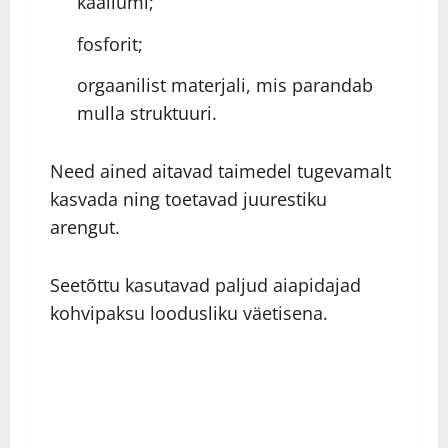
kaaliumi;
fosforit;
orgaanilist materjali, mis parandab
mulla struktuuri.
Need ained aitavad taimedel tugevamalt
kasvada ning toetavad juurestiku
arengut.
Seetõttu kasutavad paljud aiapidajad
kohvipaksu loodusliku väetisena.