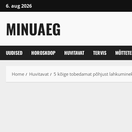
Skip
6. aug 2026
to
content
MINUAEG
UUDISED
HOROSKOOP
HUVITAVAT
TERVIS
MÕTTET
Home
Huvitavat
5 kõige tobedamat põhjust lahkumine