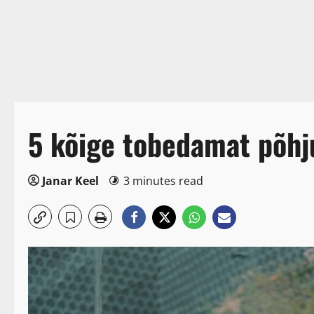
5 kõige tobedamat põhj
Janar Keel
3 minutes read