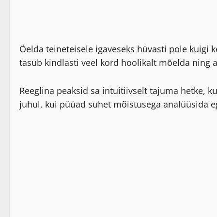
Öelda teineteisele igaveseks hüvasti pole kuigi 
tasub kindlasti veel kord hoolikalt mõelda ning
Reeglina peaksid sa intuitiivselt tajuma hetke,
juhul, kui püüad suhet mõistusega analüüsida e