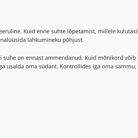
keeruline. Kuid enne suhte lõpetamist, millele kuluta
 analüüsida lahkumineku põhjust.
 kui suhe on ennast ammendanud. Kuid mõnikord võib in
ga usalda oma südant. Kontrollides iga oma sammu, v