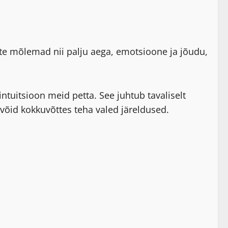
site mõlemad nii palju aega, emotsioone ja jõudu,
tuitsioon meid petta. See juhtub tavaliselt
õid kokkuvõttes teha valed järeldused.