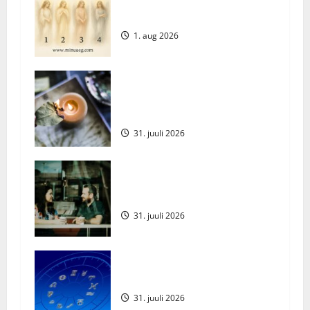
Vali oma tänane ingel – millise
sõnumi ta sulle toob?
g
1. aug 2026
a
t
Avastage loorberilehtede
põletamise kasulikkus kodus:
i
Üllatavad eelised ja põhjused
31. juuli 2026
o
n
Meeste 5 tüüpviga naiste
kõnetamisel
31. juuli 2026
Augustikuu Horoskoop 2026
31. juuli 2026