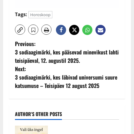
Tags:
Horoskoop
P
Previous:
3 sodiaagimärki, kes pääsevad minevikust lahti
o
teisipäeval, 12. augustil 2025.
s
Next:
3 sodiaagimärki, kes läbivad universumi suure
t
katsumuse – Teisipäev 12 august 2025
n
a
AUTHOR'S OTHER POSTS
v
i