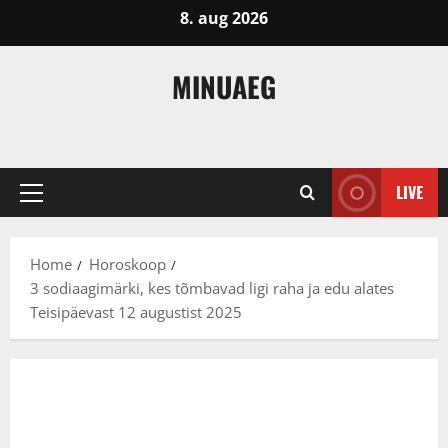
Skip
8. aug 2026
to
content
MINUAEG
LIVE
Primary
Menu
Home
Horoskoop
3 sodiaagimärki, kes tõmbavad ligi raha ja edu alates
Teisipäevast 12 augustist 2025